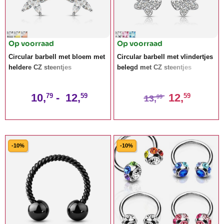
Op voorraad
Op voorraad
Circular barbell met bloem met
Circular barbell met vlindertjes
heldere CZ steentjes
belegd met CZ steentjes
10,
-
12,
12,
79
59
59
13,
99
-10%
-10%