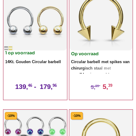
1 op voorraad
Op voorraad
14Kt. Gouden Circular barbell
Circular barbell met spikes van
chirurgisch staal met
goudkleurig verguld
139,
-
179,
5,
46
96
39
5,
99
-10%
-10%