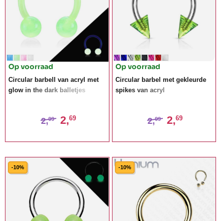
Op voorraad
Op voorraad
Circular barbell van acryl met
Circular barbel met gekleurde
glow in the dark balletjes
spikes van acryl
2,
2,
69
69
2,
2,
99
99
-10%
-10%