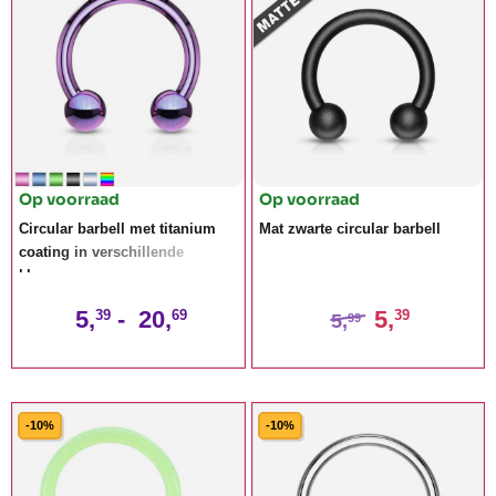
Op voorraad
Op voorraad
Circular barbell met titanium
Mat zwarte circular barbell
coating in verschillende
kleuren
5,
-
20,
5,
39
69
39
5,
99
-10%
-10%