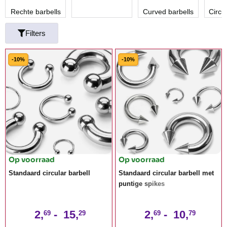
Rechte barbells
Curved barbells
Circul
Filters
-10%
-10%
Op voorraad
Op voorraad
Standaard circular barbell
Standaard circular barbell met
puntige spikes
2,
-
15,
2,
-
10,
69
29
69
79