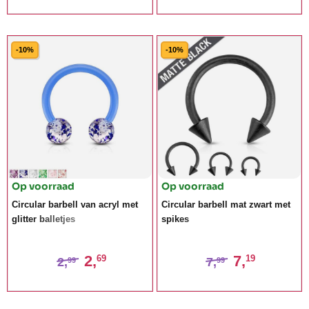
-10%
-10%
Op voorraad
Op voorraad
Circular barbell van acryl met
Circular barbell mat zwart met
glitter balletjes
spikes
2,
7,
69
19
2,
7,
99
99