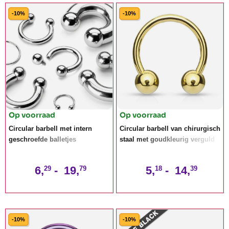
-10%
-10%
Op voorraad
Op voorraad
Circular barbell met intern
Circular barbell van chirurgisch
geschroefde balletjes
staal met goudkleurig verguld
6,
-
19,
5,
-
14,
29
79
18
39
-10%
-10%