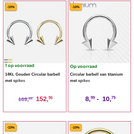
-10%
-10%
1 op voorraad
Op voorraad
14Kt. Gouden Circular barbell
Circular barbell van titanium
met spikes
met spikes
152,
8,
-
10,
96
99
79
169,
95
-10%
-10%