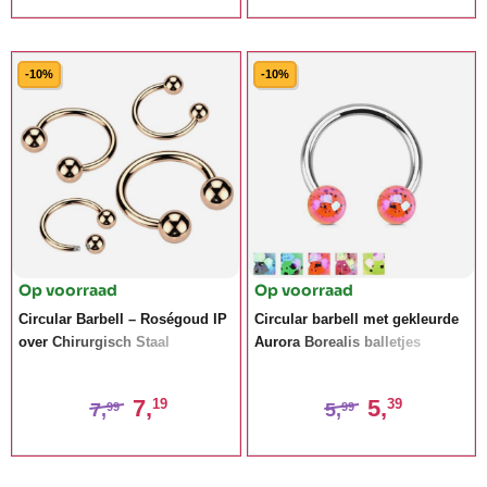
-10%
-10%
Op voorraad
Op voorraad
Circular Barbell – Roségoud IP
Circular barbell met gekleurde
over Chirurgisch Staal
Aurora Borealis balletjes
7,
5,
19
39
7,
5,
99
99