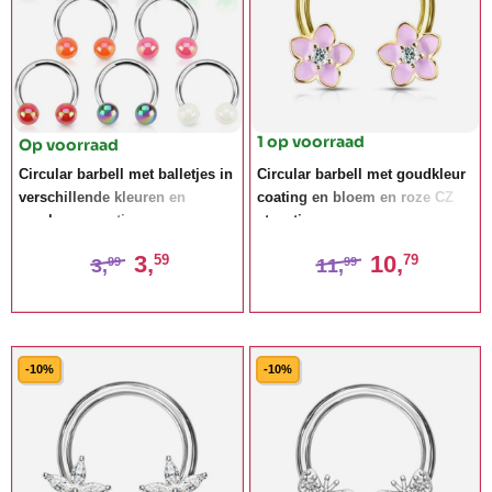
1 op voorraad
Op voorraad
Circular barbell met balletjes in
Circular barbell met goudkleur
verschillende kleuren en
coating en bloem en roze CZ
parelmoer coating
steentjes
3,
10,
59
79
3,
11,
99
99
-10%
-10%