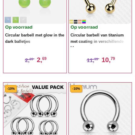
Op voorraad
Op voorraad
Circular barbell met glow in the
Circular barbell van titanium
dark balletjes
met coating in verschillende
kleuren
2,
10,
69
79
2,
11,
99
99
-10%
-10%