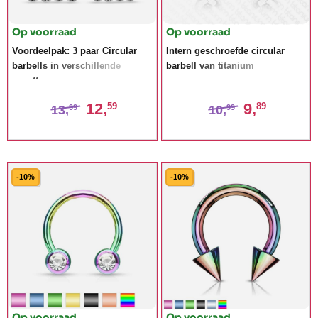
Op voorraad
Op voorraad
Voordeelpak: 3 paar Circular
Intern geschroefde circular
barbells in verschillende
barbell van titanium
groottes
12,
9,
59
89
13,
10,
99
99
-10%
-10%
Op voorraad
Op voorraad