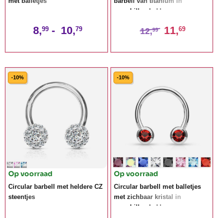
met balletjes
barbell van titanium in
verschillende kleuren
8,
-
10,
11,
99
79
69
12,
99
-10%
-10%
Op voorraad
Op voorraad
Circular barbell met heldere CZ
Circular barbell met balletjes
steentjes
met zichbaar kristal in
verschillende kleuren