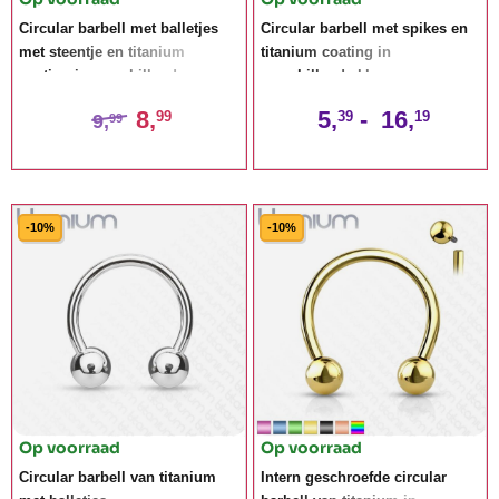
Circular barbell met balletjes
Circular barbell met spikes en
met steentje en titanium
titanium coating in
coating in verschillende
verschillende kleuren
kleuren
8,
5,
-
16,
99
39
19
9,
99
-10%
-10%
Op voorraad
Op voorraad
Circular barbell van titanium
Intern geschroefde circular