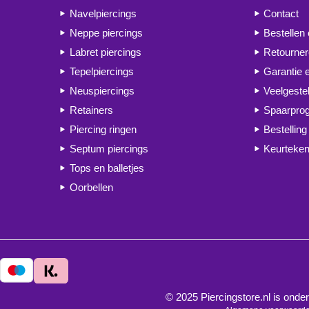
Navelpiercings
Contact
Neppe piercings
Bestellen
Labret piercings
Retourne
Tepelpiercings
Garantie 
Neuspiercings
Veelgeste
Retainers
Spaarpr
Piercing ringen
Bestelling
Septum piercings
Keurteken
Tops en balletjes
Oorbellen
© 2025 Piercingstore.nl is on