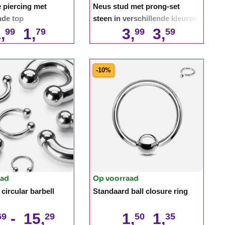
 piercing met
Neus stud met prong-set
nde top
steen in verschillende kleuren
,
1,
3,
3,
99
79
99
59
-10%
aad
Op voorraad
circular barbell
Standaard ball closure ring
-
15,
1,
1,
69
29
50
35