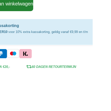
an winkelwagen
assakorting
ER10
voor 10% extra kassakorting, geldig vanaf €9,99 en t/m
 €20,-
60 DAGEN RETOURTERMIJN