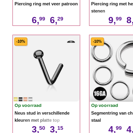
Piercing ring met veer patroon
Piercing ring met he
stenen
6,
6,
9,
8
99
29
99
-10%
-10%
Op voorraad
Op voorraad
Neus stud in verschillende
Segmentring van ch
kleuren met platte top
staal
3,
3,
4,
4
50
15
99