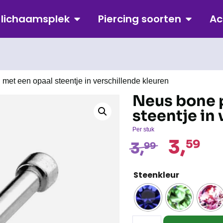
p lichaamsplek
Piercing soorten
Ac
 met een opaal steentje in verschillende kleuren
Neus bone p
steentje in
Per stuk
3,
59
3,
99
Steenkleur