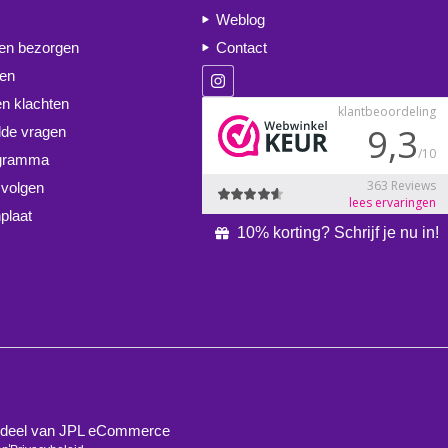
Weblog
 en bezorgen
Contact
ren
en klachten
lde vragen
ogramma
 volgen
plaat
10% korting? Schrijf je nu in!
derdeel van JPL eCommerce