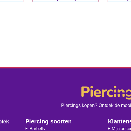
Piercings kopen? Ontdek de moois
Piercing soorten
Klanten
plek
Barbells
Mijn acco