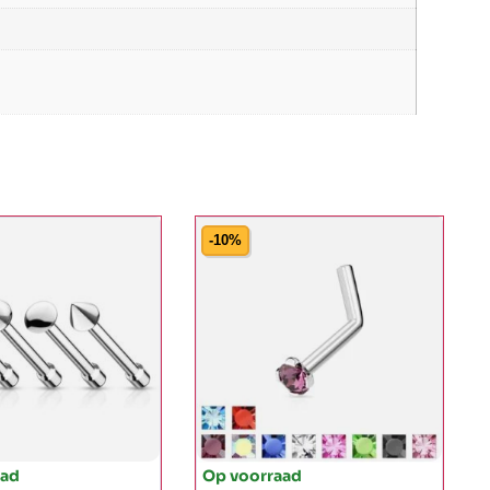
-10%
aad
Op voorraad