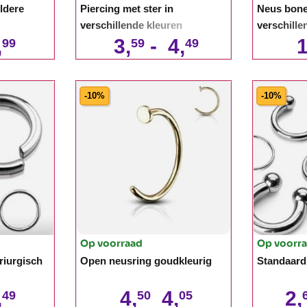
ldere
Piercing met ster in
Neus bone
verschillende kleuren
verschille
,
3,
-
4,
1
99
59
49
-10%
-10%
Op voorraad
Op voorr
riurgisch
Open neusring goudkleurig
Standaard 
,
4,
4,
2,
49
50
05