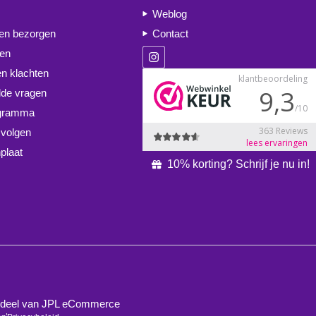
Weblog
 en bezorgen
Contact
ren
en klachten
lde vragen
ogramma
 volgen
plaat
10% korting? Schrijf je nu in!
derdeel van JPL eCommerce