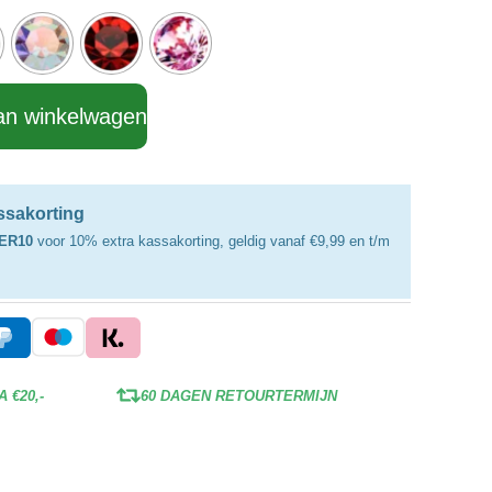
an winkelwagen
assakorting
ER10
voor 10% extra kassakorting, geldig vanaf €9,99 en t/m
 €20,-
60 DAGEN RETOURTERMIJN