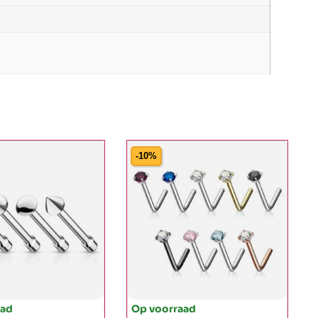
-10%
aad
Op voorraad