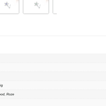
ig
ood, Roze