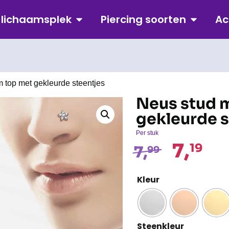
p lichaamsplek
Piercing soorten
Ac
 top met gekleurde steentjes
Neus stud 
gekleurde s
Per stuk
7,
19
7,
99
Kleur
Steenkleur