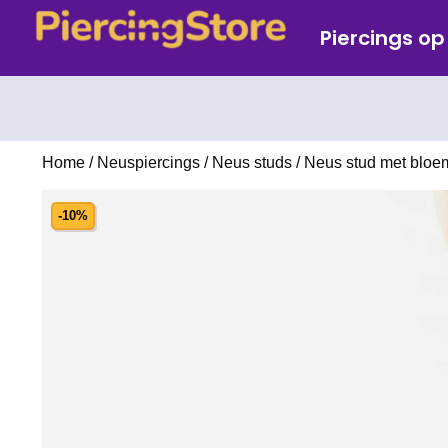
Piercings o
Home
/
Neuspiercings
/
Neus studs
/ Neus stud met bloem
-10%