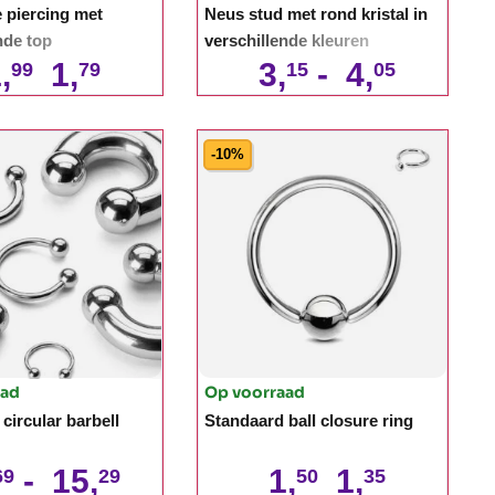
 piercing met
Neus stud met rond kristal in
nde top
verschillende kleuren
,
1,
3,
-
4,
99
79
15
05
-10%
aad
Op voorraad
circular barbell
Standaard ball closure ring
-
15,
1,
1,
69
29
50
35