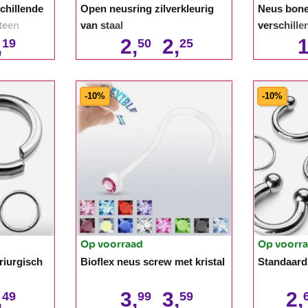
schillende
Open neusring zilverkleurig
Neus bone
teen
van staal
verschille
,
2,
2,
1
19
50
25
-10%
-10%
Op voorraad
Op voorr
riurgisch
Bioflex neus screw met kristal
Standaard 
,
3,
3,
2,
49
99
59