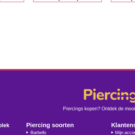
Piercings kopen? Ontdek de moois
Piercing soorten
Klanten
plek
Barbells
Mijn acco