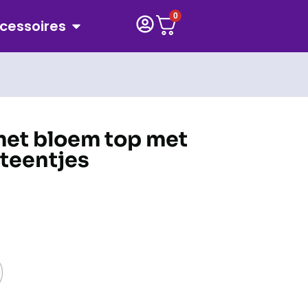
0
cessoires
met bloem top met
teentjes