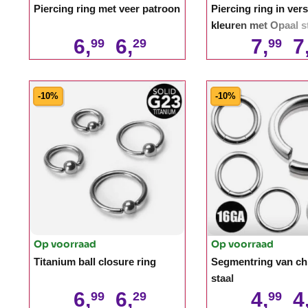
Piercing ring met veer patroon
Piercing ring in ver
kleuren met Opaal s
6,
6,
7,
7
99
29
99
-10%
-10%
Op voorraad
Op voorraad
Titanium ball closure ring
Segmentring van ch
staal
6,
6,
4,
4
99
29
99