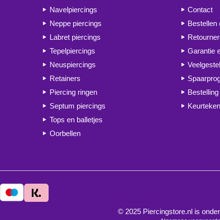
Navelpiercings
Contact
Neppe piercings
Bestellen
Labret piercings
Retourne
Tepelpiercings
Garantie 
Neuspiercings
Veelgeste
Retainers
Spaarpr
Piercing ringen
Bestelling
Septum piercings
Keurteken
Tops en balletjes
Oorbellen
© 2025 Piercingstore.nl is on