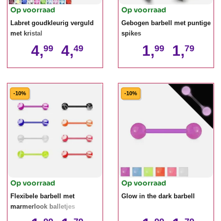
Op voorraad
Op voorraad
Labret goudkleurig verguld
Gebogen barbell met puntige
met kristal
spikes
4,
4,
1,
1,
99
49
99
79
-10%
-10%
Op voorraad
Op voorraad
Flexibele barbell met
Glow in the dark barbell
marmerlook balletjes