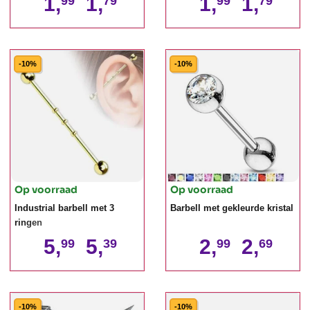
1,
1,
1,
1,
99
79
99
79
-10%
-10%
Op voorraad
Op voorraad
Industrial barbell met 3
Barbell met gekleurde kristal
ringen
5,
5,
2,
2,
99
39
99
69
-10%
-10%