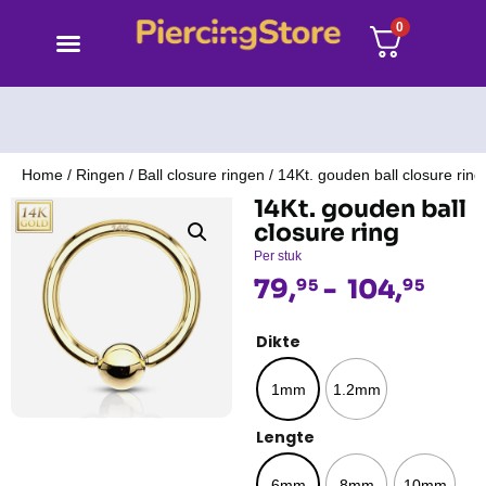
0
Home
/
Ringen
/
Ball closure ringen
/ 14Kt. gouden ball closure ring
14Kt. gouden ball
closure ring
Per stuk
79,
-
104,
95
95
Dikte
1mm
1.2mm
Lengte
6mm
8mm
10mm