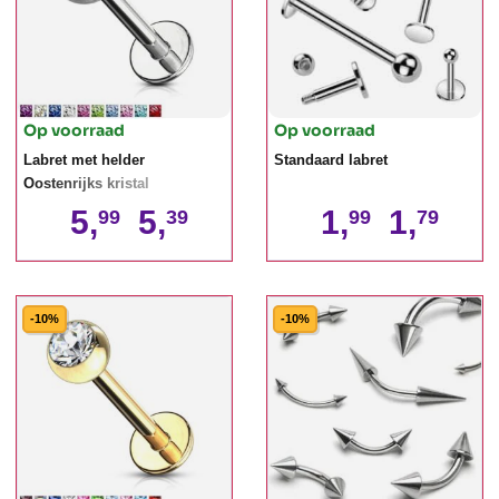
Op voorraad
Op voorraad
Labret met helder
Standaard labret
Oostenrijks kristal
5,
5,
1,
1,
99
39
99
79
-10%
-10%