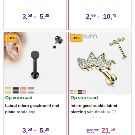
3,
-
5,
2,
-
10,
59
39
69
79
-10%
-10%
Op voorraad
Op voorraad
Labret intern geschroefd met
Intern geschroefde labret
platte ronde kop
piercing van titanium CZ
steentjes in blad-vorm
3,
-
5,
21,
59
39
59
23,
99