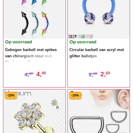
Op voorraad
Op voorraad
Gebogen barbell met spikes
Circular barbell van acryl met
van chirurgisch staal met
glitter balletjes
titanium coating in
verschillende kleuren
4,
2,
49
69
4,
2,
99
99
-10%
-10%