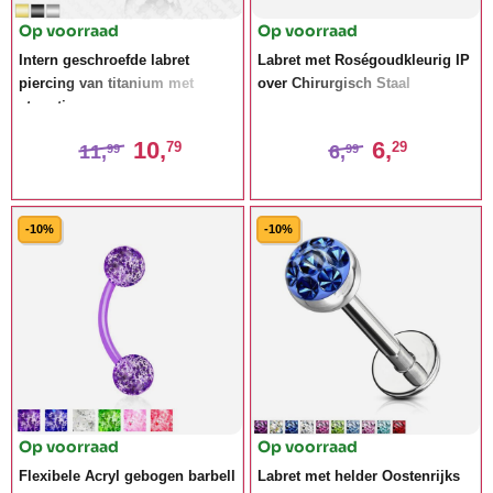
Op voorraad
Op voorraad
Intern geschroefde labret
Labret met Roségoudkleurig IP
piercing van titanium met
over Chirurgisch Staal
sterretje
10,
6,
79
29
11,
6,
99
99
-10%
-10%
Op voorraad
Op voorraad
Flexibele Acryl gebogen barbell
Labret met helder Oostenrijks