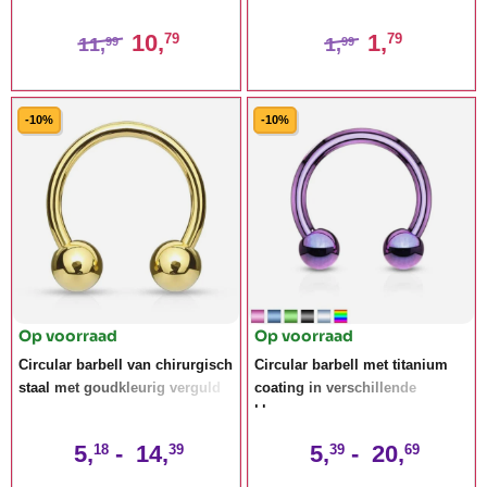
kristal
10,
1,
79
79
11,
1,
99
99
-10%
-10%
Op voorraad
Op voorraad
Circular barbell van chirurgisch
Circular barbell met titanium
staal met goudkleurig verguld
coating in verschillende
kleuren
5,
-
14,
5,
-
20,
18
39
39
69