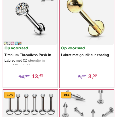
Op voorraad
Op voorraad
Titanium Threadless Push in
Labret met goudkleur coating
Labret met CZ steentje in
verschillende kleuren
13,
3,
49
59
14,
3,
99
99
-10%
-10%