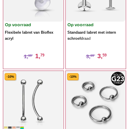
Op voorraad
Op voorraad
Flexibele labret van Bioflex
Standaard labret met intern
acryl
schroefdraad
1,
3,
79
59
1,
3,
99
99
-10%
-10%