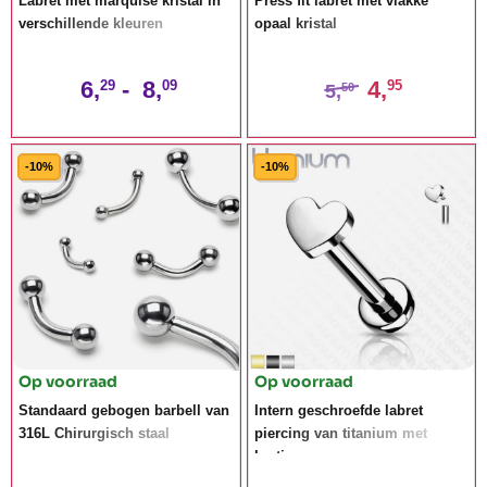
Labret met marquise kristal in
Press fit labret met vlakke
verschillende kleuren
opaal kristal
6,
-
8,
4,
29
09
95
5,
50
-10%
-10%
Op voorraad
Op voorraad
Standaard gebogen barbell van
Intern geschroefde labret
316L Chirurgisch staal
piercing van titanium met
hartje