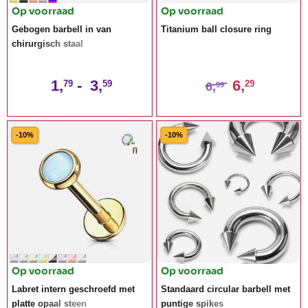
Op voorraad
Op voorraad
Gebogen barbell in van
Titanium ball closure ring
chirurgisch staal
1,
-
3,
6,
79
59
29
6,
99
-10%
-10%
Op voorraad
Op voorraad
Labret intern geschroefd met
Standaard circular barbell met
platte opaal steen
puntige spikes