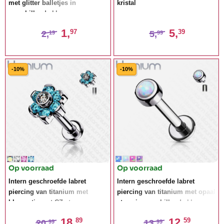
met glitter balletjes in
kristal
verschillende kleuren
1,
5,
97
39
2,
5,
19
99
-10%
-10%
Op voorraad
Op voorraad
Intern geschroefde labret
Intern geschroefde labret
piercing van titanium met
piercing van titanium met opaal
bloemetje met CZ stenen
steen in verschillende kleuren
18,
12,
89
59
20,
13,
99
99