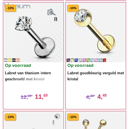
-10%
-10%
Op voorraad
Op voorraad
Labret van titanium intern
Labret goudkleurig verguld met
geschroefd met kristal
kristal
11,
4,
69
49
12,
4,
99
99
-10%
-10%