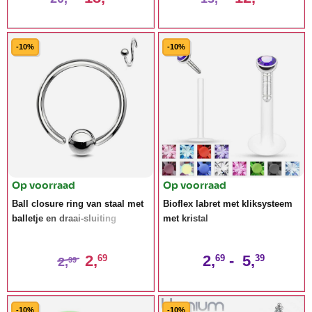
-10%
-10%
Op voorraad
Op voorraad
Ball closure ring van staal met
Bioflex labret met kliksysteem
balletje en draai-sluiting
met kristal
2,
2,
-
5,
69
69
39
2,
99
-10%
-10%