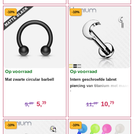
-10%
-10%
Op voorraad
Op voorraad
Mat zwarte circular barbell
Intern geschroefde labret
piercing van titanium met maan
top
5,
10,
39
79
5,
11,
99
99
-10%
-10%