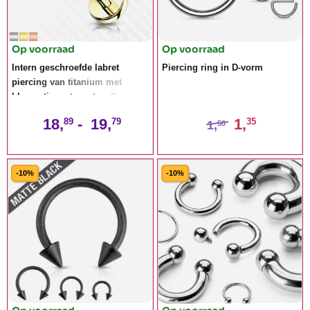
Op voorraad
Op voorraad
Intern geschroefde labret
Piercing ring in D-vorm
piercing van titanium met
bloemetje met cz-steentjes
18,
-
19,
1,
89
79
35
1,
50
-10%
-10%