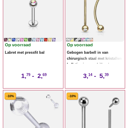
Op voorraad
Op voorraad
Labret met pressfit bal
Gebogen barbell in van
chirurgisch staal met kristallen
balletjes in verschillende
kleuren
1,
-
2,
3,
-
5,
79
69
14
39
-10%
-10%