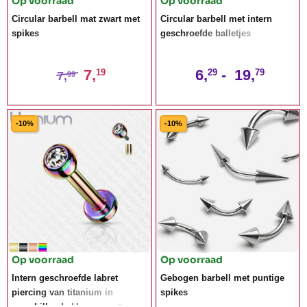
Op voorraad
Op voorraad
Circular barbell mat zwart met
Circular barbell met intern
spikes
geschroefde balletjes
7,
6,
-
19,
19
29
79
7,
99
-10%
-10%
Op voorraad
Op voorraad
Intern geschroefde labret
Gebogen barbell met puntige
piercing van titanium in
spikes
verschillende kleuren met