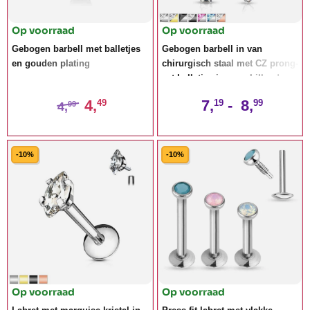
Op voorraad
Op voorraad
Gebogen barbell met balletjes
Gebogen barbell in van
en gouden plating
chirurgisch staal met CZ prong-
set balletjes in verschillende
kleuren
4,
7,
-
8,
49
19
99
4,
99
-10%
-10%
Op voorraad
Op voorraad