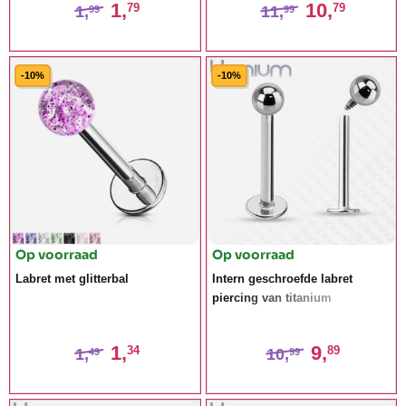
1,
10,
79
79
1,
11,
99
99
-10%
-10%
Op voorraad
Op voorraad
Labret met glitterbal
Intern geschroefde labret
piercing van titanium
1,
9,
34
89
1,
10,
49
99