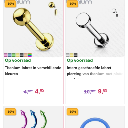
-10%
-10%
Op voorraad
Op voorraad
Titanium labret in verschillende
Intern geschroefde labret
kleuren
piercing van titanium met platte
ronde top
4,
9,
05
89
4,
10,
50
99
-10%
-10%