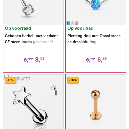
Op voorraad
Op voorraad
Gebogen barbell met vierkant
Piercing ring met Opaal steen
CZ steen intern geschroefd
en draai-sluiting
8,
6,
09
29
8,
6,
99
99
-10%
-10%