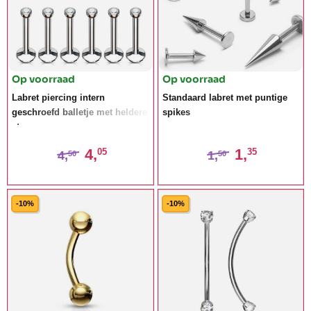
Op voorraad
Op voorraad
Labret piercing intern
Standaard labret met puntige
geschroefd balletje met heldere
spikes
steen
4,
1,
05
35
4,
1,
50
50
-10%
-10%