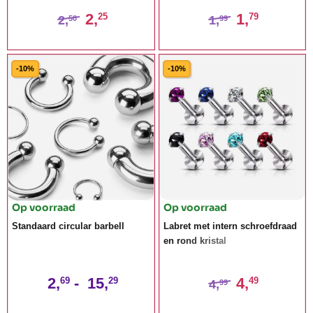
2,
1,
25
79
2,
1,
50
99
-10%
-10%
Op voorraad
Op voorraad
Standaard circular barbell
Labret met intern schroefdraad
en rond kristal
2,
-
15,
4,
69
29
49
4,
99