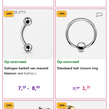
-10%
-10%
Op voorraad
Op voorraad
Gebogen barbell van massief
Standaard ball closure ring
titanium met balletjes
7,
-
8,
1,
19
09
35
1,
50
-10%
-10%