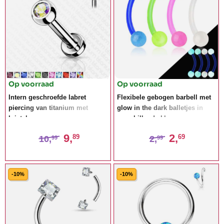
Op voorraad
Op voorraad
Intern geschroefde labret
Flexibele gebogen barbell met
piercing van titanium met
glow in the dark balletjes in
kristal
verschillende kleuren
9,
2,
89
69
10,
2,
99
99
-10%
-10%