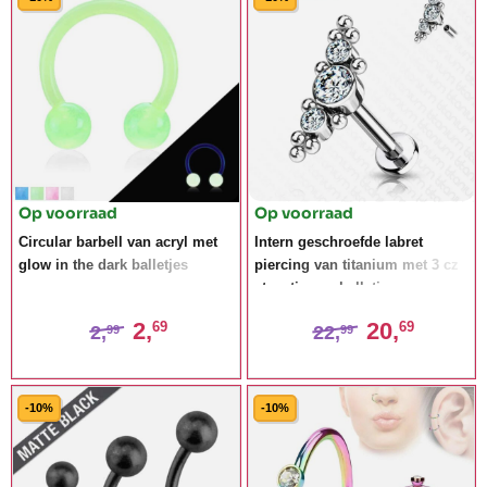
Op voorraad
Op voorraad
Circular barbell van acryl met
Intern geschroefde labret
glow in the dark balletjes
piercing van titanium met 3 cz
steentjes en balletjes
2,
20,
69
69
2,
22,
99
99
-10%
-10%