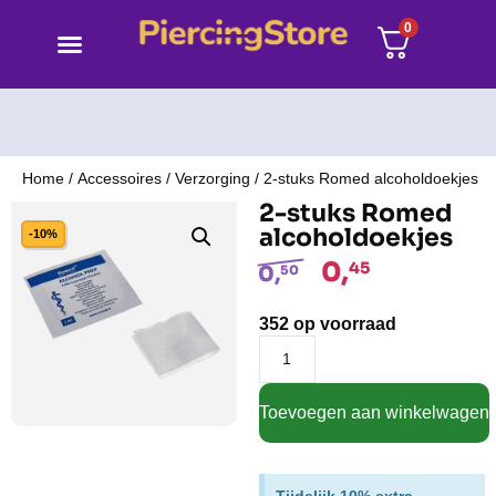
0
Home
/
Accessoires
/
Verzorging
/ 2-stuks Romed alcoholdoekjes
2-stuks Romed
alcoholdoekjes
-10%
0,
45
0,
50
352 op voorraad
Toevoegen aan winkelwagen