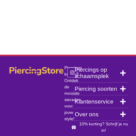
Piercings
Piercings op
kopen?
lichaamsplek
Ontdek
de
Piercing soorten
mooiste
sieraden
Klantenservice
voor
jouw
Over ons
style!
10% korting? Schrijf je nu
in!