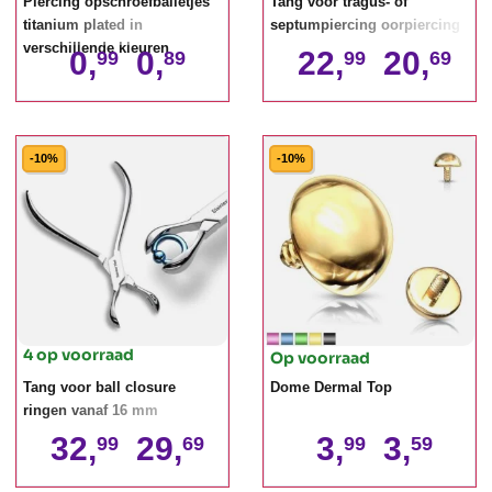
Piercing opschroefballetjes
Tang voor tragus- of
titanium plated in
septumpiercing oorpiercing
verschillende kleuren
0,
0,
22,
20,
99
89
99
69
-10%
-10%
4 op voorraad
Op voorraad
Tang voor ball closure
Dome Dermal Top
ringen vanaf 16 mm
32,
29,
3,
3,
99
69
99
59