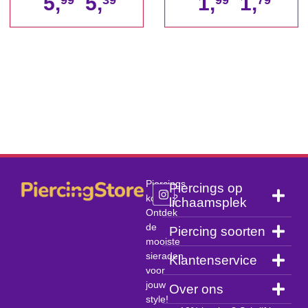
5,
5,
1,
1,
99
39
99
79
Piercings
Piercings op
kopen?
lichaamsplek
Ontdek
de
Piercing soorten
mooiste
sieraden
Klantenservice
voor
jouw
Over ons
style!