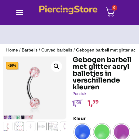
0
Home
/
Barbells
/
Curved barbells
/ Gebogen barbell met glitter acryl
Gebogen barbell
met glitter acryl
-10%
balletjes in
verschillende
kleuren
Per stuk
1,
79
1,
99
Kleur