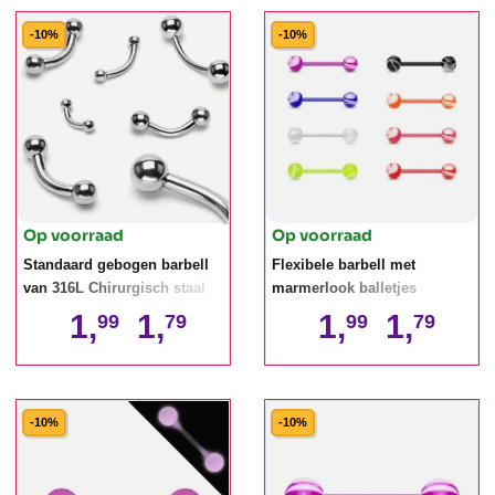
-10%
-10%
Op voorraad
Op voorraad
Standaard gebogen barbell
Flexibele barbell met
van 316L Chirurgisch staal
marmerlook balletjes
1,
1,
1,
1,
99
79
99
79
-10%
-10%