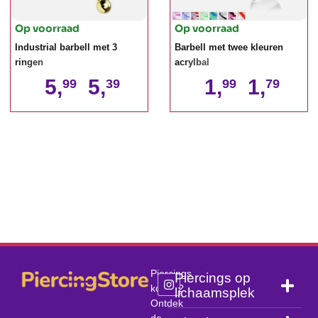
Op voorraad
Op voorraad
Industrial barbell met 3
Barbell met twee kleuren
ringen
acrylbal
5,
5,
1,
1,
99
39
99
79
Piercings
Piercings op
kopen?
lichaamsplek
Ontdek