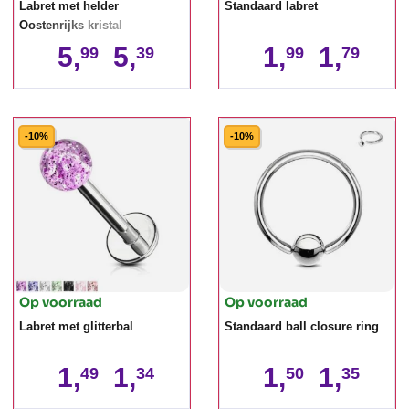
Labret met helder
Standaard labret
Oostenrijks kristal
5,
5,
1,
1,
99
39
99
79
-10%
-10%
Op voorraad
Op voorraad
Labret met glitterbal
Standaard ball closure ring
1,
1,
1,
1,
49
34
50
35