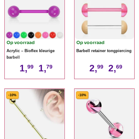
Op voorraad
Op voorraad
Acrylic – Bioflex kleurige
Barbell retainer tongpiercing
barbell
1,
1,
2,
2,
99
79
99
69
-10%
-10%