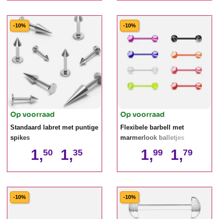
-10%
-10%
Op voorraad
Op voorraad
Standaard labret met puntige
Flexibele barbell met
spikes
marmerlook balletjes
1,
1,
1,
1,
50
35
99
79
-10%
-10%