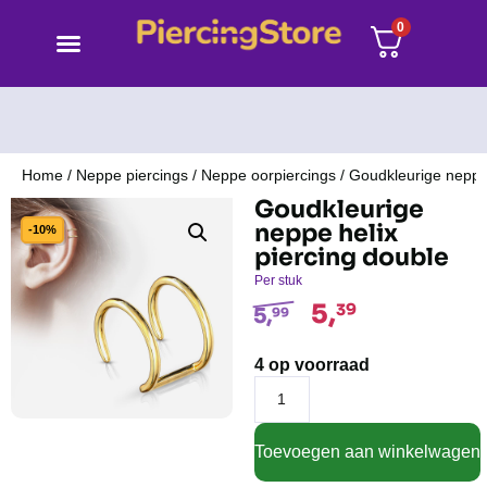
0
Home
/
Neppe piercings
/
Neppe oorpiercings
/ Goudkleurige neppe 
Goudkleurige
neppe helix
-10%
piercing double
Per stuk
5,
39
5,
99
4 op voorraad
Toevoegen aan winkelwagen