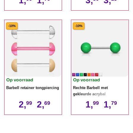
1,
1,
3,
3,
-10%
-10%
Op voorraad
Op voorraad
Barbell retainer tongpiercing
Rechte Barbell met
gekleurde acrybal
2,
2,
1,
1,
99
69
99
79