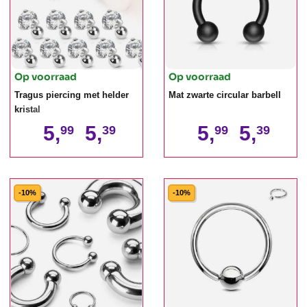
Op voorraad
Op voorraad
Tragus piercing met helder
Mat zwarte circular barbell
kristal
5,
5,
5,
5,
99
39
99
39
-10%
-10%