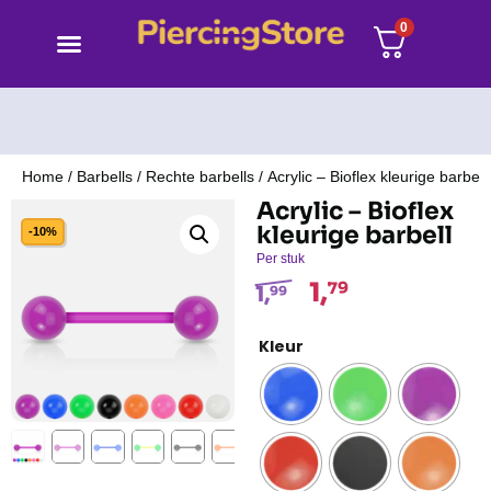
0
Home
/
Barbells
/
Rechte barbells
/ Acrylic – Bioflex kleurige barbell
Acrylic – Bioflex
kleurige barbell
-10%
Per stuk
1,
79
1,
99
Kleur