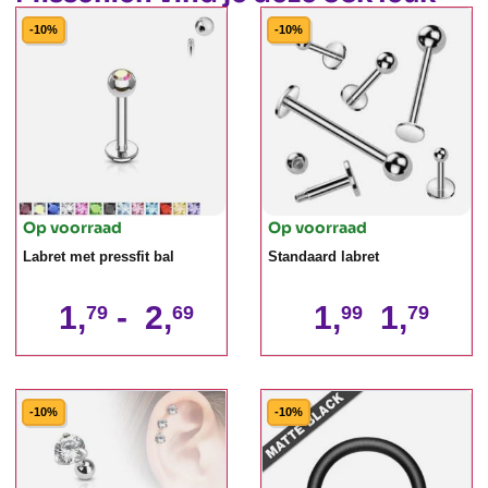
-10%
-10%
Op voorraad
Op voorraad
Labret met pressfit bal
Standaard labret
1,
-
2,
1,
1,
79
69
99
79
-10%
-10%