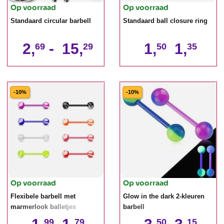
Op voorraad
Op voorraad
Standaard circular barbell
Standaard ball closure ring
2,
-
15,
1,
1,
69
29
50
35
-10%
-10%
Op voorraad
Op voorraad
Flexibele barbell met
Glow in the dark 2-kleuren
marmerlook balletjes
barbell
99
79
50
15