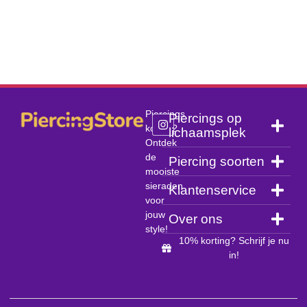
Piercings
Piercings op
kopen?
lichaamsplek
Ontdek
de
Piercing soorten
mooiste
sieraden
Klantenservice
voor
jouw
Over ons
style!
10% korting? Schrijf je nu
in!