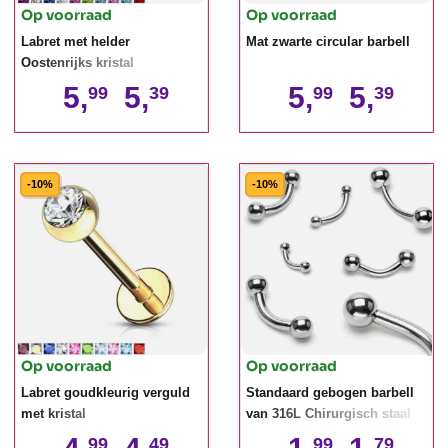
Op voorraad
Op voorraad
Labret met helder
Mat zwarte circular barbell
Oostenrijks kristal
5,
5,
5,
5,
99
39
99
39
-10%
-10%
Op voorraad
Op voorraad
Labret goudkleurig verguld
Standaard gebogen barbell
met kristal
van 316L Chirurgisch staal
99
49
99
79