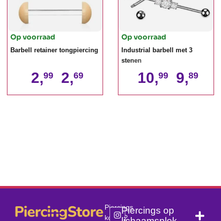
Op voorraad
Op voorraad
Barbell retainer tongpiercing
Industrial barbell met 3
stenen
2,
2,
10,
9,
99
69
99
89
Piercings
Piercings op
kopen?
lichaamsplek