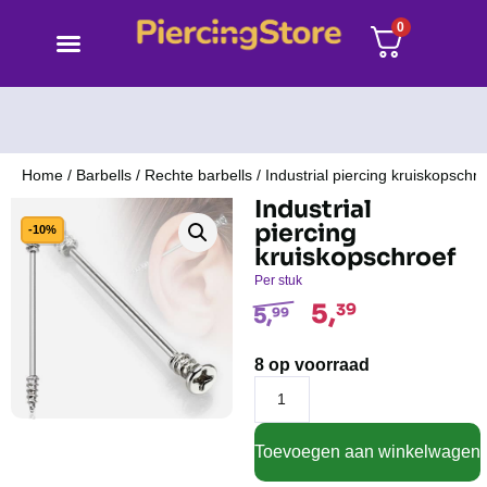
0
Home
/
Barbells
/
Rechte barbells
/ Industrial piercing kruiskopschro
Industrial
piercing
-10%
kruiskopschroef
Per stuk
5,
39
5,
99
8 op voorraad
Toevoegen aan winkelwagen