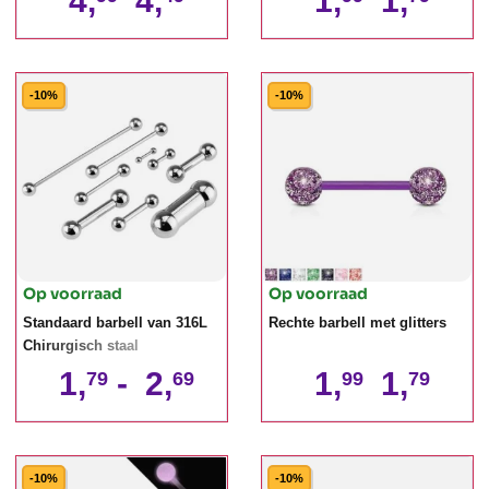
4,
4,
1,
1,
-10%
-10%
Op voorraad
Op voorraad
Standaard barbell van 316L
Rechte barbell met glitters
Chirurgisch staal
1,
-
2,
1,
1,
79
69
99
79
-10%
-10%