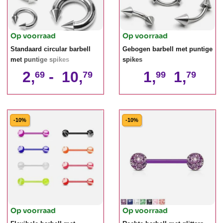
Op voorraad
Op voorraad
Standaard circular barbell
Gebogen barbell met puntige
met puntige spikes
spikes
2,
-
10,
1,
1,
69
79
99
79
-10%
-10%
Op voorraad
Op voorraad