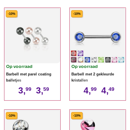
-10%
-10%
Op voorraad
Op voorraad
Barbell met parel coating
Barbell met 2 gekleurde
balletjes
kristallen
3,
3,
4,
4,
99
59
99
49
-10%
-10%