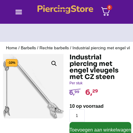
0
Home
/
Barbells
/
Rechte barbells
/ Industrial piercing met engel v
Industrial
piercing met
-10%
engel vleugels
met CZ steen
Per stuk
6,
29
6,
99
10 op voorraad
Toevoegen aan winkelwagen