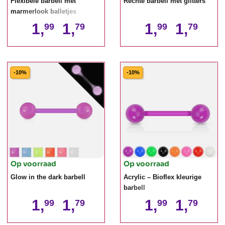
Flexibele barbell met
Rechte barbell met glitters
marmerlook balletjes
1,
1,
1,
1,
99
79
99
79
-10%
-10%
Op voorraad
Op voorraad
Glow in the dark barbell
Acrylic – Bioflex kleurige
barbell
1,
1,
1,
1,
99
79
99
79