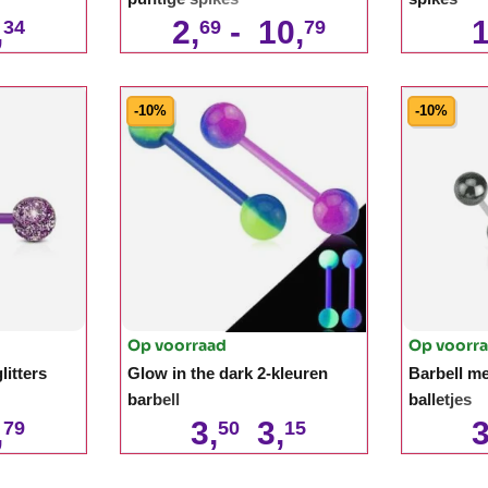
,
2,
-
10,
1
34
69
79
-10%
-10%
Op voorraad
Op voorr
litters
Glow in the dark 2-kleuren
Barbell me
barbell
balletjes
,
3,
3,
3
79
50
15