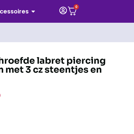
0
cessoires
hroefde labret piercing
m met 3 cz steentjes en
9