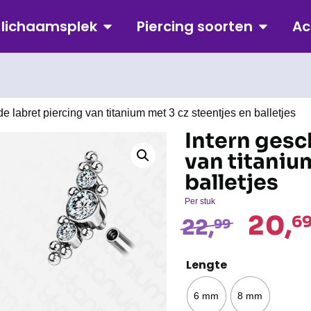
p lichaamsplek
Piercing soorten
Ac
de labret piercing van titanium met 3 cz steentjes en balletjes
Intern gesc
van titaniu
balletjes
Per stuk
20,
6
22,
99
Lengte
6 mm
8 mm