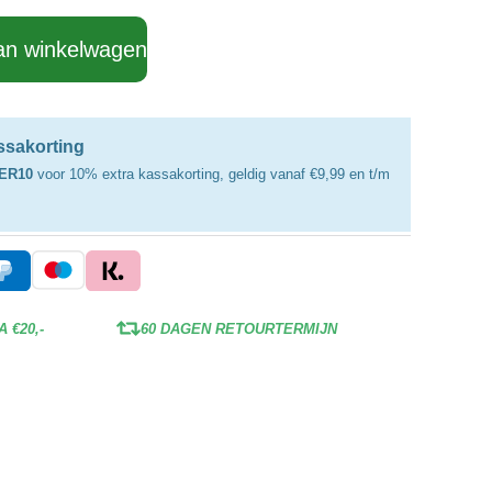
an winkelwagen
assakorting
ER10
voor 10% extra kassakorting, geldig vanaf €9,99 en t/m
 €20,-
60 DAGEN RETOURTERMIJN