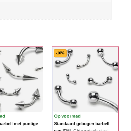
-10%
aad
Op voorraad
arbell met puntige
Standaard gebogen barbell
van 316L Chirurgisch staal