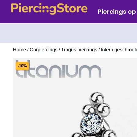
Piercings o
Home
/
Oorpiercings
/
Tragus piercings
/ Intern geschroef
-10%