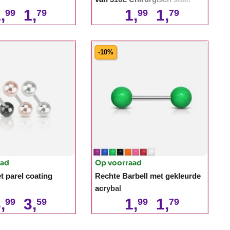
,
1,
1,
1,
99
79
99
79
-10%
aad
Op voorraad
t parel coating
Rechte Barbell met gekleurde
acrybal
,
3,
1,
1,
99
59
99
79