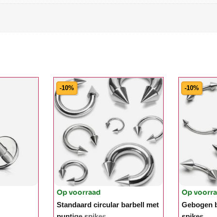
-10%
-10%
Op voorraad
Op voorr
Standaard circular barbell met
Gebogen b
puntige spikes
spikes