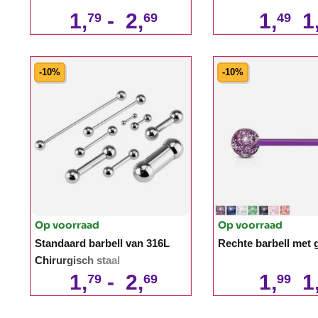
1,
-
2,
1,
1
79
69
49
-10%
-10%
Op voorraad
Op voorraad
Standaard barbell van 316L
Rechte barbell met g
Chirurgisch staal
1,
-
2,
1,
1
79
69
99