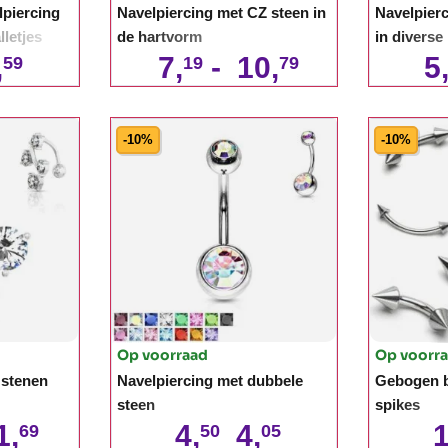
piercing
Navelpiercing met CZ steen in
Navelpier
lletjes
de hartvorm
in diverse
,
7,
-
10,
5
59
19
79
-10%
-10%
Op voorraad
Op voorr
 stenen
Navelpiercing met dubbele
Gebogen b
steen
spikes
1,
4,
4,
1
69
50
05