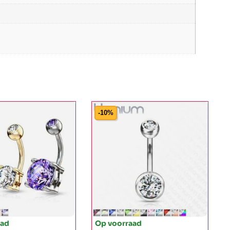
-10%
aad
Op voorraad