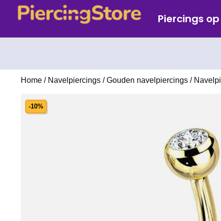
Piercings o
Home
/
Navelpiercings
/
Gouden navelpiercings
/ Navelpi
-10%