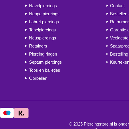
Navelpiercings
Contact
Neppe piercings
Bestellen
Labret piercings
Retourne
Tepelpiercings
Garantie 
Neuspiercings
Veelgeste
Retainers
Spaarpr
Piercing ringen
Bestelling
Septum piercings
Keurteken
Tops en balletjes
Oorbellen
© 2025 Piercingstore.nl is on