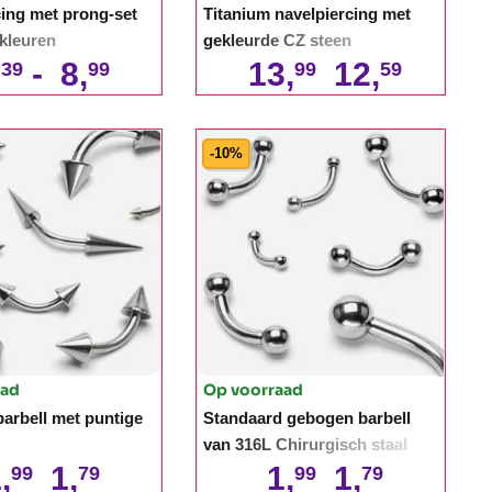
cing met prong-set
Titanium navelpiercing met
 kleuren
gekleurde CZ steen
,
-
8,
13,
12,
39
99
99
59
-10%
aad
Op voorraad
arbell met puntige
Standaard gebogen barbell
van 316L Chirurgisch staal
,
1,
1,
1,
99
79
99
79