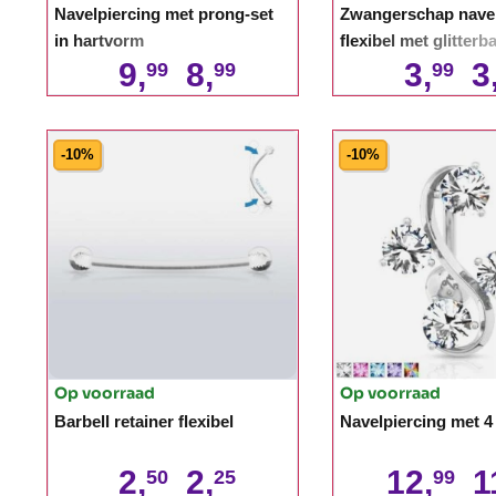
Navelpiercing met prong-set
Zwangerschap navel
in hartvorm
flexibel met glitterba
9,
8,
3,
3
99
99
99
-10%
-10%
Op voorraad
Op voorraad
Barbell retainer flexibel
Navelpiercing met 4
2,
2,
12,
1
50
25
99