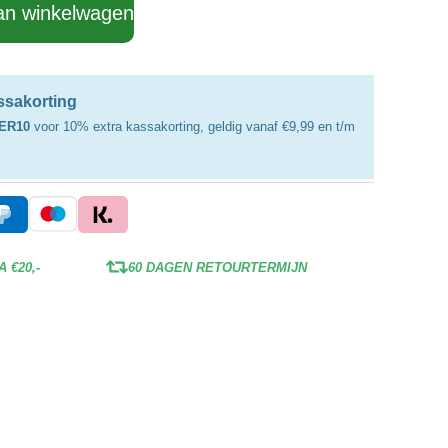
an winkelwagen
assakorting
ER10
voor 10% extra kassakorting, geldig vanaf €9,99 en t/m
 €20,-
60 DAGEN RETOURTERMIJN