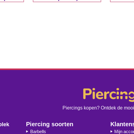
Piercings kopen? Ontdek de moois
Piercing soorten
Klanten
plek
Barbells
Mijn acco