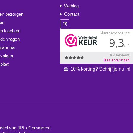
Weblog
 en bezorgen
Contact
ren
en klachten
lde vragen
ogramma
 volgen
plaat
10% korting? Schrijf je nu in!
derdeel van JPL eCommerce