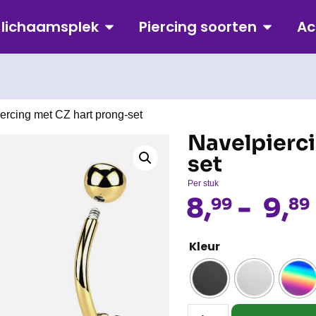
p lichaamsplek
Piercing soorten
Ac
ercing met CZ hart prong-set
Navelpierci
set
Per stuk
8,
-
9,
99
89
Kleur