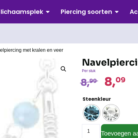
p lichaamsplek
Piercing soorten
Ac
elpiercing met kralen en veer
Navelpierci
Per stuk
8,
09
8,
99
Steenkleur
Toevoegen a