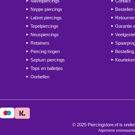
Navelpiercings
Contact
Neppe piercings
Bestellen
Labret piercings
Retourne
Tepelpiercings
Garantie 
Neuspiercings
Veelgeste
Retainers
Spaarpr
Piercing ringen
Bestelling
Septum piercings
Keurteken
Tops en balletjes
Oorbellen
© 2025 Piercingstore.nl is on
Algemene voorwaard