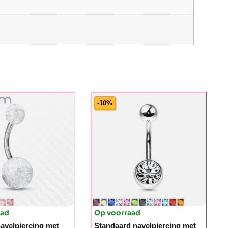
-10%
aad
Op voorraad
avelpiercing met
Standaard navelpiercing met