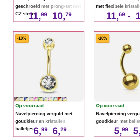
geschroefd met prong-set met
met flexibele kristal
11,
10,
11,
-
1
CZ steen
99
79
69
-10%
-10%
Op voorraad
Op voorraad
Navelpiercing verguld met
Navelpiercing vergu
goudkleur en kristallen
goudkleur met balle
6,
6,
5,
5
balletjes
99
29
99