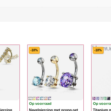
-10%
-10%
Op voorraad
Op voorr
iercing
Navelpiercing met prong-set
Titanium n