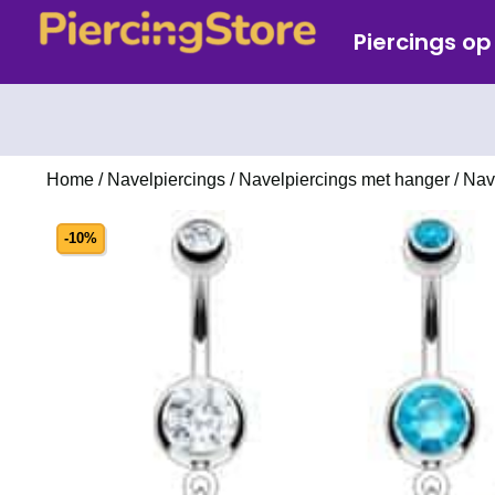
Piercings o
Home
/
Navelpiercings
/
Navelpiercings met hanger
/ Nav
-10%