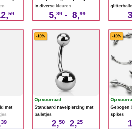
len
in diverse kleuren
glitterball
2,
5,
-
8,
3
59
39
99
-10%
-10%
Op voorraad
Op voorr
ld met
Standaard navelpiercing met
Gebogen b
tjes
balletjes
spikes
,
2,
2,
1
39
50
25