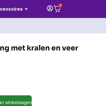
0
cessoires
ng met kralen en veer
an winkelwagen