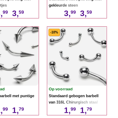
etjes
gekleurde steen
,
3,
3,
3,
99
59
99
59
-10%
aad
Op voorraad
arbell met puntige
Standaard gebogen barbell
van 316L Chirurgisch staal
,
1,
1,
1,
99
79
99
79