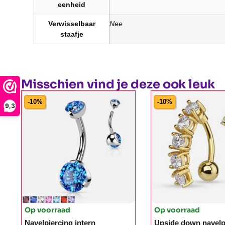
eenheid
Verwisselbaar
Nee
staafje
Misschien vind je deze ook leuk
-10%
-10%
9,3
Op voorraad
Op voorraad
Navelpiercing intern
Upside down navelp