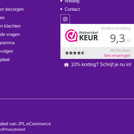
Weblog
 en bezorgen
Contact
ren
en klachten
lde vragen
ogramma
 volgen
plaat
10% korting? Schrijf je nu in!
derdeel van JPL eCommerce
en
Privacybeleid