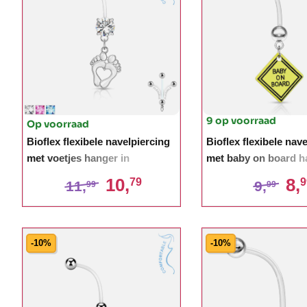
9 op voorraad
Op voorraad
Bioflex flexibele navelpiercing
Bioflex flexibele nav
met voetjes hanger in
met baby on board h
verschillende kleuren
10,
8,
79
9
11,
9,
99
99
-10%
-10%