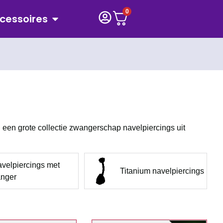
0
cessoires
n een grote collectie zwangerschap navelpiercings uit
velpiercings met
Titanium navelpiercings
nger