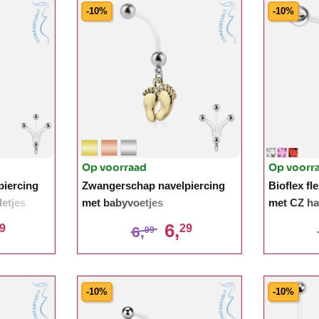
-10%
-10%
Op voorraad
Op voorr
iercing
Zwangerschap navelpiercing
Bioflex fl
letjes
met babyvoetjes
met CZ ha
verschille
6,
9
29
6,
99
-10%
-10%