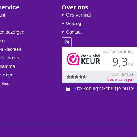
service
Over ons
unt
Ons verhaal
Weblog
 en bezorgen
Contact
ren
en klachten
lde vragen
ogramma
 volgen
plaat
10% korting? Schrijf je nu in!