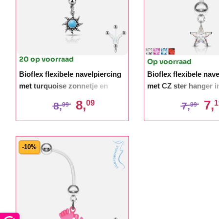
20 op voorraad
Op voorraad
Bioflex flexibele navelpiercing
Bioflex flexibele nav
met turquoise zonnetje en
met CZ ster hanger i
antiek zilver plating
verschillende kleure
8,
7,
09
1
8,
7,
99
99
-10%