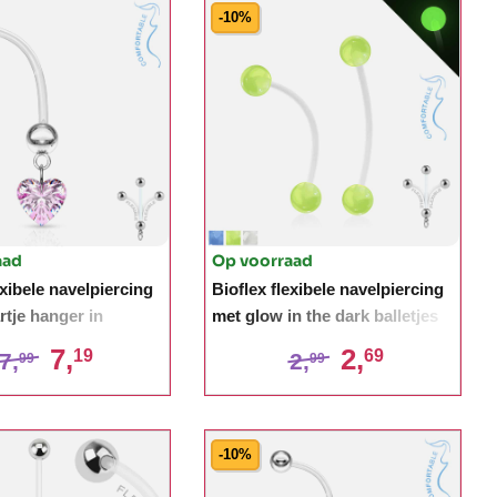
-10%
aad
Op voorraad
exibele navelpiercing
Bioflex flexibele navelpiercing
rtje hanger in
met glow in the dark balletjes
nde kleuren
7,
2,
19
69
7,
2,
99
99
-10%