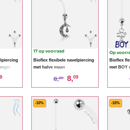
17 op voorraad
Op voorr
elpiercing
Bioflex flexibele navelpiercing
Bioflex fl
anger
met halve maan
met BOY o
8,
9
09
8,
99
-10%
-10%