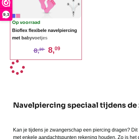
9,3
Op voorraad
Bioflex flexibele navelpiercing
met babyvoetjes
8,
09
8,
99
Navelpiercing speciaal tijdens d
Kan je tijdens je zwangerschap een piercing dragen? Dit 
met enkele aandachtspunten rekening houden. Zo is het 