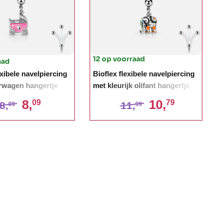
12 op voorraad
aad
exibele navelpiercing
Bioflex flexibele navelpiercing
rwagen hangertje
met kleurijk olifant hangertje
8,
10,
09
79
8,
11,
99
99