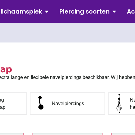
p lichaamsplek
Piercing soorten
Ac
hap
extra lange en flexibele navelpiercings beschikbaar. Wij hebbe
ng
Na
Navelpiercings
hap
ha