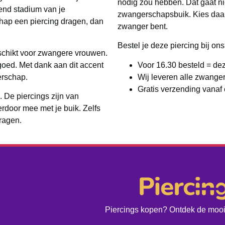
nodig zou hebben. Dat gaat ni
gend stadium van je
zwangerschapsbuik. Kies daarom
hap een piercing dragen, dan
zwanger bent.
Bestel je deze piercing bij on
eschikt voor zwangere vrouwen.
goed. Met dank aan dit accent
Voor 16.30 besteld = de
erschap.
Wij leveren alle zwange
Gratis verzending vanaf
 De piercings zijn van
ierdoor mee met je buik. Zelfs
dragen.
Piercings kopen? Ontdek de moois