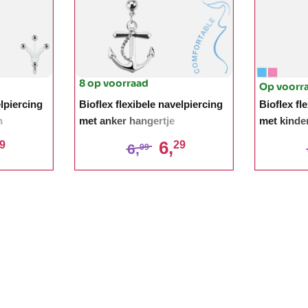
8 op voorraad
Op voorr
elpiercing
Bioflex flexibele navelpiercing
Bioflex fl
n
met anker hangertje
met kinde
n
6,
9
29
6,
99