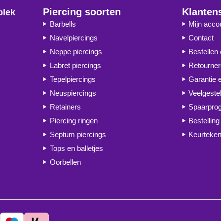
Piercing soorten
Klanten
plek
Barbells
Mijn acco
Navelpiercings
Contact
Neppe piercings
Bestellen
Labret piercings
Retourne
Tepelpiercings
Garantie 
Neuspiercings
Veelgeste
Retainers
Spaarpr
Piercing ringen
Bestelling
Septum piercings
Keurteken
Tops en balletjes
Oorbellen