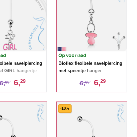
aad
Op voorraad
exibele navelpiercing
Bioflex flexibele navelpiercing
f GIRL hangertje
met speentje hanger
6,
6,
29
29
6,
6,
99
99
-10%