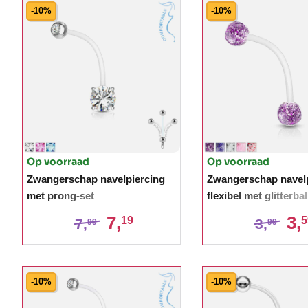
-10%
-10%
Op voorraad
Op voorraad
Zwangerschap navelpiercing
Zwangerschap navelp
met prong-set
flexibel met glitterbal
7,
3,
19
5
7,
3,
99
99
-10%
-10%