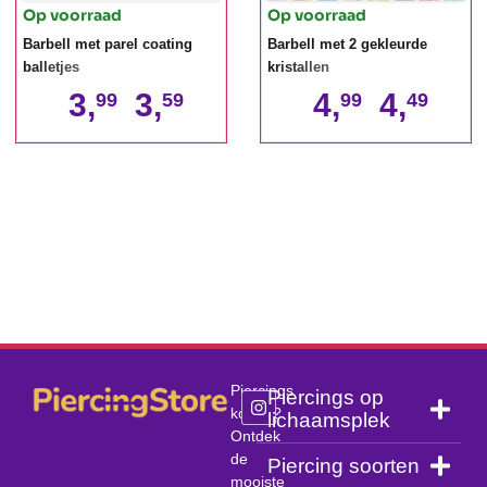
Op voorraad
Op voorraad
Barbell met parel coating
Barbell met 2 gekleurde
balletjes
kristallen
3,
3,
4,
4,
99
59
99
49
Piercings
Piercings op
kopen?
lichaamsplek
Ontdek
de
Piercing soorten
mooiste