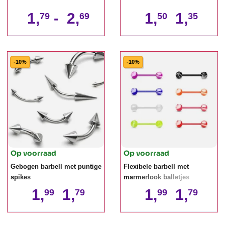
1,
-
2,
1,
1,
79
69
50
35
-10%
-10%
Op voorraad
Op voorraad
Gebogen barbell met puntige
Flexibele barbell met
spikes
marmerlook balletjes
1,
1,
1,
1,
99
79
99
79