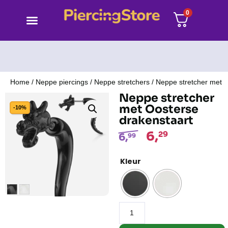
0
Home
/
Neppe piercings
/
Neppe stretchers
/ Neppe stretcher met 
Neppe stretcher
met Oosterse
-10%
drakenstaart
6,
29
6,
99
Kleur