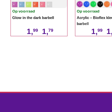
Op voorraad
Op voorraad
Glow in the dark barbell
Acrylic – Bioflex kle
barbell
1,
1,
1,
1
99
79
99