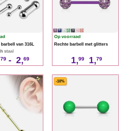
aad
Op voorraad
 barbell van 316L
Rechte barbell met glitters
h staal
,
-
2,
1,
1,
79
69
99
79
-10%