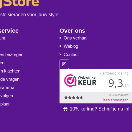
te sieraden voor jouw style!
service
Over ons
unt
Ons verhaal
Weblog
 en bezorgen
Contact
ren
en klachten
lde vragen
ogramma
 volgen
plaat
10% korting? Schrijf je nu in!