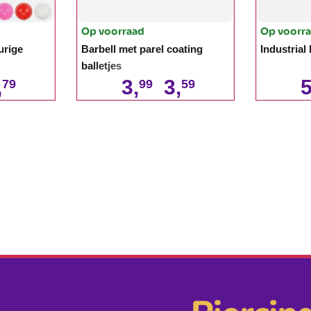
Op voorraad
Op voorr
urige
Barbell met parel coating
Industrial
balletjes
,
3,
3,
5
79
99
59