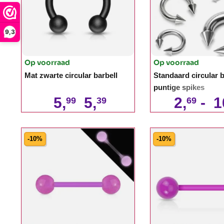
9,3
Op voorraad
Op voorraad
Mat zwarte circular barbell
Standaard circular b
puntige spikes
5,
5,
2,
-
1
99
39
69
-10%
-10%