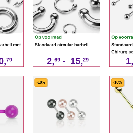
Op voorraad
Op voorr
arbell met
Standaard circular barbell
Standaard
Chirurgisc
0,
2,
-
15,
1
79
69
29
-10%
-10%