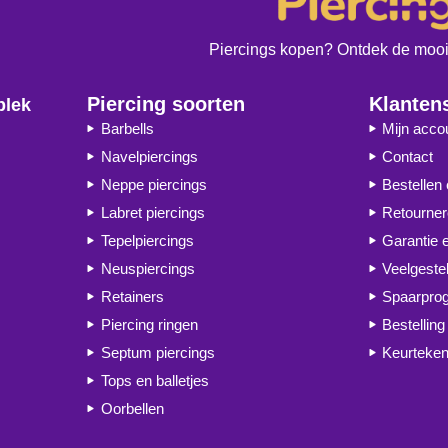
Piercings kopen? Ontdek de moois
Piercing soorten
Klanten
plek
Barbells
Mijn acco
Navelpiercings
Contact
Neppe piercings
Bestellen
Labret piercings
Retourne
Tepelpiercings
Garantie 
Neuspiercings
Veelgeste
Retainers
Spaarpr
Piercing ringen
Bestelling
Septum piercings
Keurteken
Tops en balletjes
Oorbellen