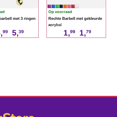
aad
Op voorraad
 barbell met 3 ringen
Rechte Barbell met gekleurde
acrybal
,
5,
1,
1,
99
39
99
79