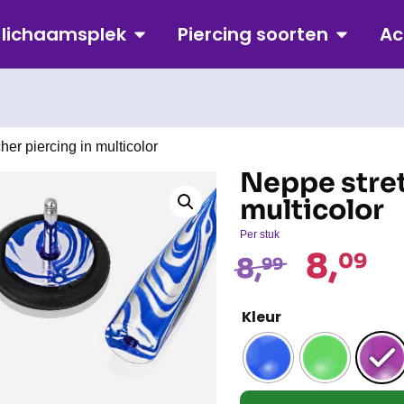
p lichaamsplek
Piercing soorten
Ac
her piercing in multicolor
Neppe stret
multicolor
Per stuk
8,
09
8,
99
Kleur