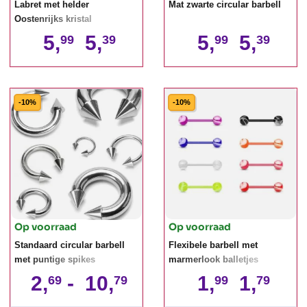
Labret met helder
Mat zwarte circular barbell
Oostenrijks kristal
5,
5,
5,
5,
99
39
99
39
-10%
-10%
Op voorraad
Op voorraad
Standaard circular barbell
Flexibele barbell met
met puntige spikes
marmerlook balletjes
2,
-
10,
1,
1,
69
79
99
79