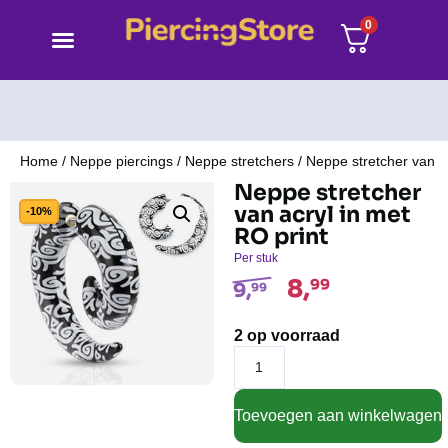
0
Home
/
Neppe piercings
/
Neppe stretchers
/ Neppe stretcher van ac
Neppe stretcher
van acryl in met
-10%
RO print
Per stuk
8,
99
9,
99
2 op voorraad
Toevoegen aan winkelwagen