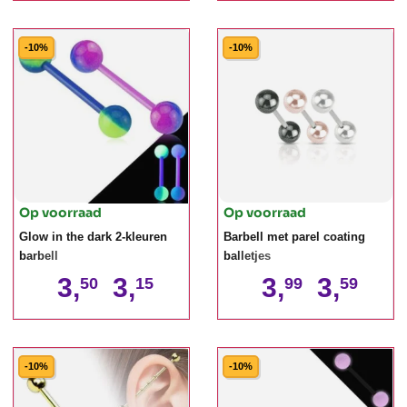
-10%
-10%
Op voorraad
Op voorraad
Glow in the dark 2-kleuren
Barbell met parel coating
barbell
balletjes
3,
3,
3,
3,
50
15
99
59
-10%
-10%