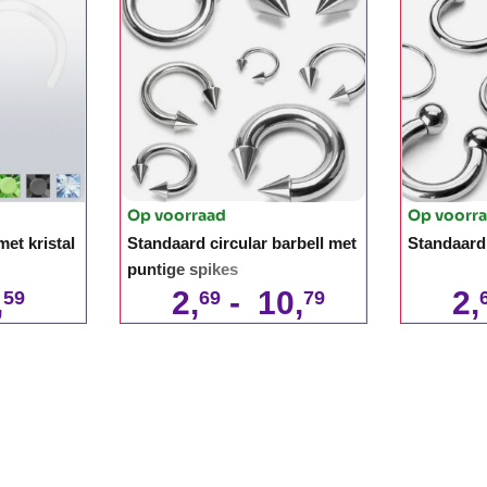
Op voorraad
Op voorr
et kristal
Standaard circular barbell met
Standaard 
puntige spikes
,
2,
-
10,
2,
59
69
79