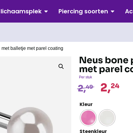
p lichaamsplek
Piercing soorten
Ac
met balletje met parel coating
Neus bone p
met parel c
Per stuk
2,
24
2,
49
Kleur
Steenkleur