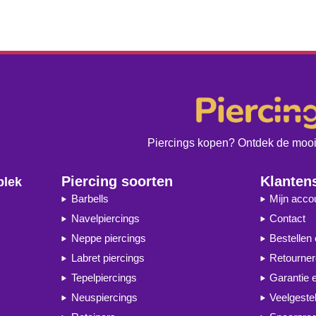
Piercings kopen? Ontdek de moois
Piercing soorten
Klanten
plek
Barbells
Mijn acco
Navelpiercings
Contact
Neppe piercings
Bestellen
Labret piercings
Retourne
Tepelpiercings
Garantie 
Neuspiercings
Veelgeste