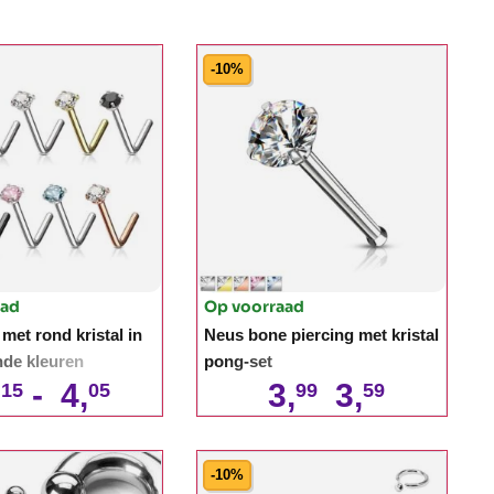
-10%
aad
Op voorraad
met rond kristal in
Neus bone piercing met kristal
nde kleuren
pong-set
,
-
4,
3,
3,
15
05
99
59
-10%