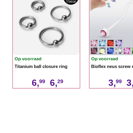
Op voorraad
Op voorraad
Titanium ball closure ring
Bioflex neus screw m
6,
6,
3,
3
99
29
99