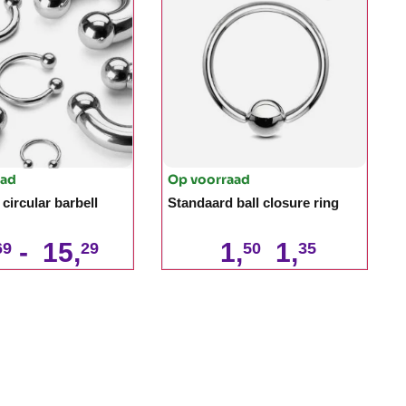
aad
Op voorraad
circular barbell
Standaard ball closure ring
-
15,
1,
1,
69
29
50
35