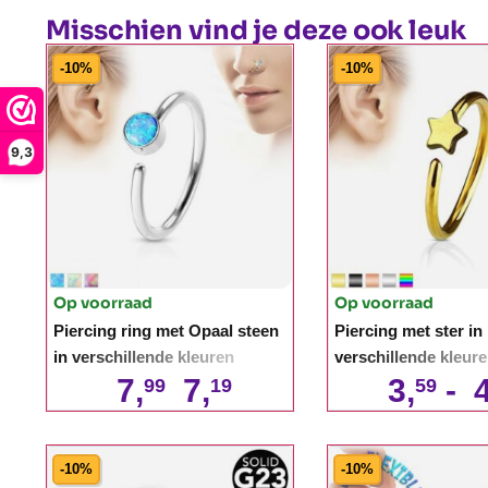
Misschien vind je deze ook leuk
-10%
-10%
9,3
Op voorraad
Op voorraad
Piercing ring met Opaal steen
Piercing met ster in
in verschillende kleuren
verschillende kleur
7,
7,
3,
-
4
99
19
59
-10%
-10%