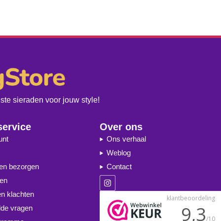
te sieraden voor jouw style!
service
Over ons
unt
Ons verhaal
Weblog
 en bezorgen
Contact
ren
en klachten
lde vragen