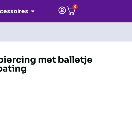
0
cessoires
iercing met balletje
oating