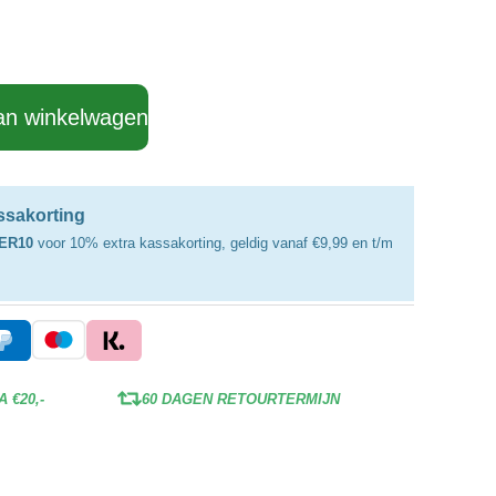
an winkelwagen
assakorting
ER10
voor 10% extra kassakorting, geldig vanaf €9,99 en t/m
 €20,-
60 DAGEN RETOURTERMIJN