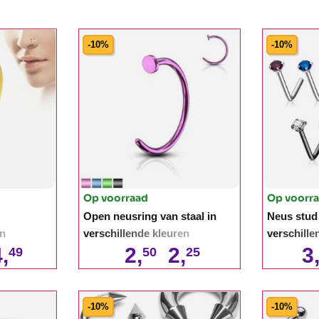
-10%
-10%
Op voorraad
Op voorr
Open neusring van staal in
Neus stud 
en
verschillende kleuren
verschille
,
2,
2,
3
49
50
25
-10%
-10%