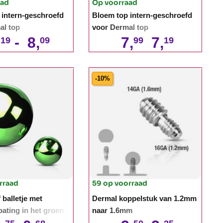
aad
Op voorraad
 intern-geschroefd
Bloem top intern-geschroefd
al top
voor Dermal top
,
-
8,
7,
7,
19
09
99
19
-10%
rraad
59 op voorraad
balletje met
Dermal koppelstuk van 1.2mm
oating in het groen
naar 1.6mm