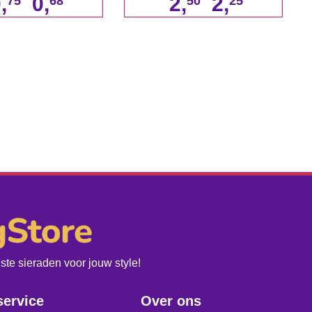
,
0,
2,
2,
75
68
50
25
te sieraden voor jouw style!
service
Over ons