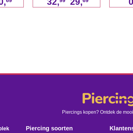
0,
32,
29,
0
69
99
69
Piercings kopen? Ontdek de moois
Piercing soorten
Klanten
plek