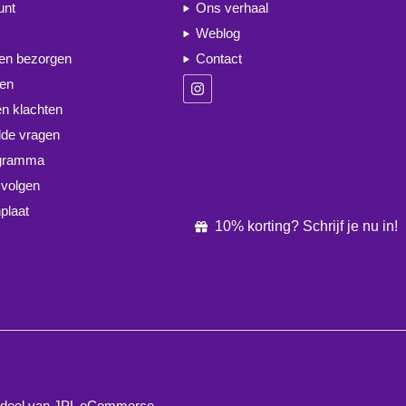
unt
Ons verhaal
Weblog
 en bezorgen
Contact
ren
en klachten
lde vragen
ogramma
 volgen
plaat
10% korting? Schrijf je nu in!
derdeel van JPL eCommerce