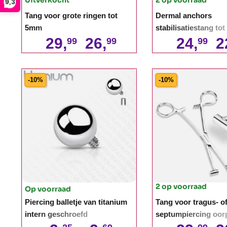
9,3
Tang voor grote ringen tot
Dermal anchors
5mm
stabilisatiestang to
29,
26,
24,
2
99
99
99
-10%
-10%
2 op voorraad
Op voorraad
Piercing balletje van titanium
Tang voor tragus- o
intern geschroefd
septumpiercing oor