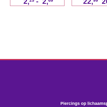
2,
-
2,
22,
2
25
69
99
Piercings op lichaams