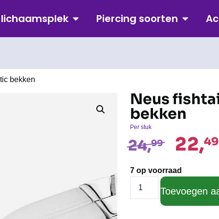
p lichaamsplek
Piercing soorten
Ac
stic bekken
Neus fishtai
bekken
Per stuk
22,
49
24,
99
7 op voorraad
Toevoegen a