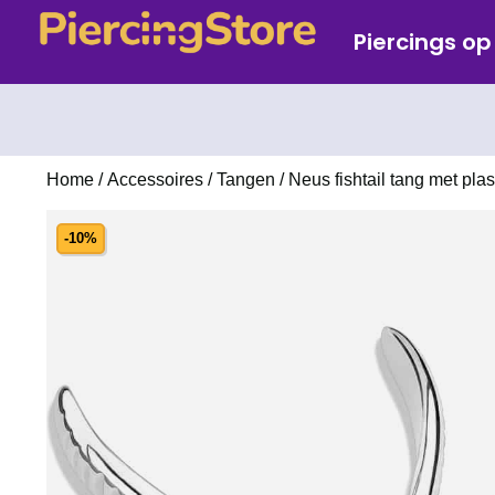
Piercings o
Home
/
Accessoires
/
Tangen
/ Neus fishtail tang met pla
-10%