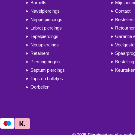
Barbells
Mijn acco
Navelpiercings
Contact
Neppe piercings
Bestellen
Labret piercings
Retourne
Tepelpiercings
Garantie 
Neuspiercings
Veelgeste
Retainers
Spaarpr
Piercing ringen
Bestelling
Septum piercings
Keurteken
Tops en balletjes
Oorbellen
© 2025 Piercingstore.nl is on