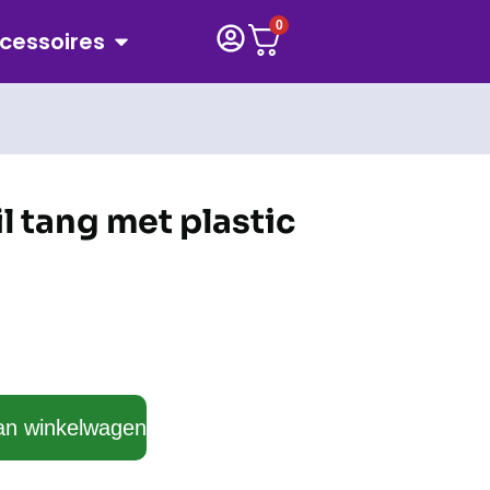
0
cessoires
l tang met plastic
an winkelwagen