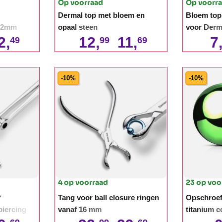
Op voorraad
Op voorr
Dermal top met bloem en
Bloem top
t 2mm
opaal steen
voor Derm
2,
12,
11,
7
49
99
69
-10%
-10%
4 op voorraad
23 op voo
f
Tang voor ball closure ringen
Opschroef 
piercing
vanaf 16 mm
titanium c