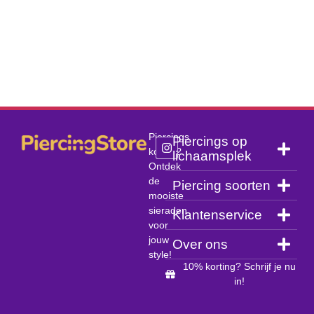
Piercings
Piercings op
kopen?
lichaamsplek
Ontdek
de
Piercing soorten
mooiste
sieraden
Klantenservice
voor
jouw
Over ons
style!
10% korting? Schrijf je nu
in!