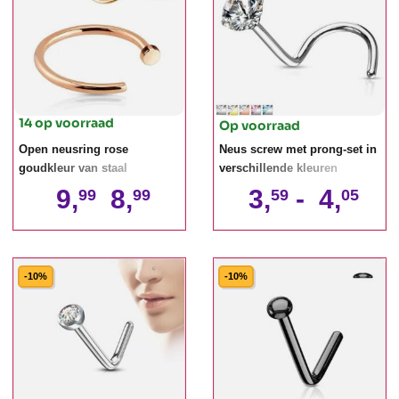
14 op voorraad
Op voorraad
Open neusring rose
Neus screw met prong-set in
goudkleur van staal
verschillende kleuren
9,
8,
3,
-
4,
99
99
59
05
-10%
-10%