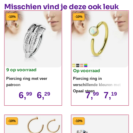
Misschien vind je deze ook leuk
-10%
-10%
9 op voorraad
Op voorraad
Piercing ring met veer
Piercing ring in
patroon
verschillende kleuren met
Opaal steen
6,
6,
7,
7,
99
29
99
19
-10%
-10%