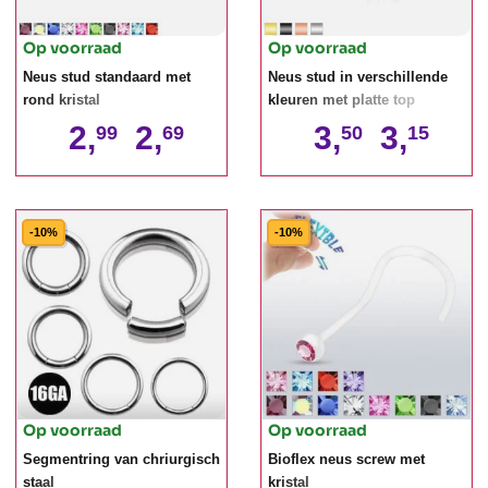
Op voorraad
Op voorraad
Neus stud standaard met
Neus stud in verschillende
rond kristal
kleuren met platte top
2,
2,
3,
3,
99
69
50
15
-10%
-10%
Op voorraad
Op voorraad
Segmentring van chriurgisch
Bioflex neus screw met
staal
kristal