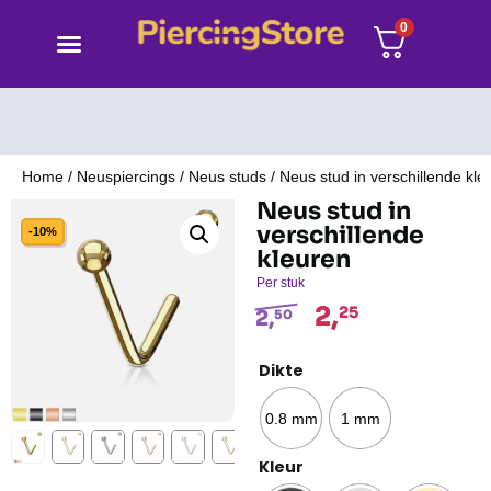
0
Home
/
Neuspiercings
/
Neus studs
/ Neus stud in verschillende kle
Neus stud in
verschillende
-10%
kleuren
Per stuk
2,
25
2,
50
Dikte
0.8 mm
1 mm
Kleur