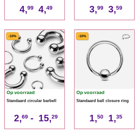
4,
4,
3,
3,
99
49
99
59
-10%
-10%
Op voorraad
Op voorraad
Standaard circular barbell
Standaard ball closure ring
2,
-
15,
1,
1,
69
29
50
35