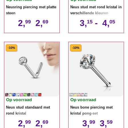
Neusring piercing met platte
Neus stud met rond kristal in
steen
verschillende kleuren
2,
2,
3,
-
4,
99
69
15
05
-10%
-10%
Op voorraad
Op voorraad
Neus stud standaard met
Neus bone piercing met
rond kristal
kristal pong-set
2,
2,
3,
3,
99
69
99
59