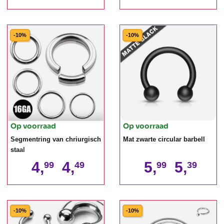
-10%
-10%
Op voorraad
Op voorraad
Segmentring van chriurgisch
Mat zwarte circular barbell
staal
4,
4,
5,
5,
99
49
99
39
-10%
-10%