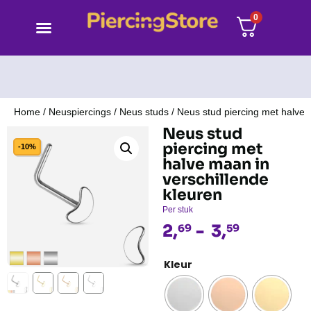
0
Home
/
Neuspiercings
/
Neus studs
/ Neus stud piercing met halve 
Neus stud
piercing met
-10%
halve maan in
verschillende
kleuren
Per stuk
2,
-
3,
69
59
Kleur