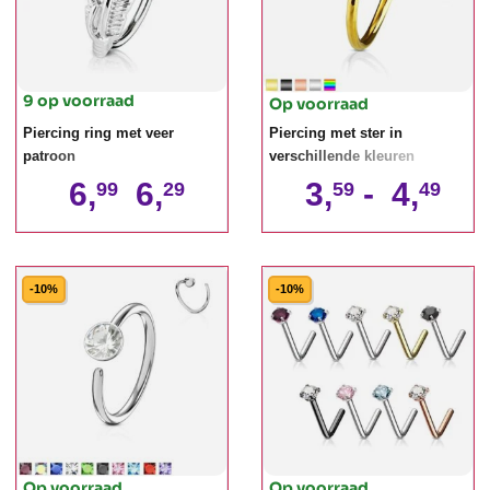
9 op voorraad
Op voorraad
Piercing ring met veer
Piercing met ster in
patroon
verschillende kleuren
6,
6,
3,
-
4,
99
29
59
49
-10%
-10%
Op voorraad
Op voorraad