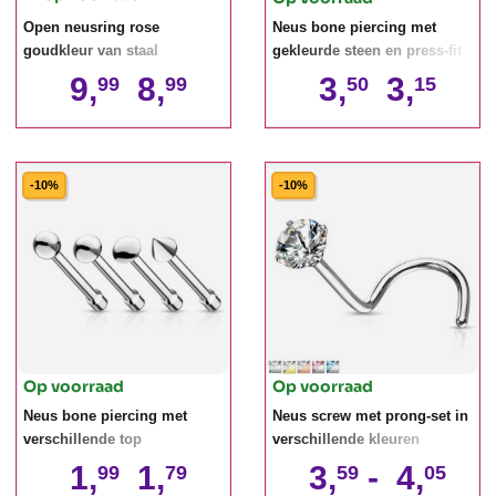
Open neusring rose
Neus bone piercing met
goudkleur van staal
gekleurde steen en press-fit
9,
8,
3,
3,
99
99
50
15
-10%
-10%
Op voorraad
Op voorraad
Neus bone piercing met
Neus screw met prong-set in
verschillende top
verschillende kleuren
1,
1,
3,
-
4,
99
79
59
05