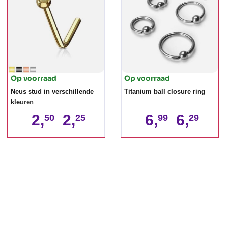
Op voorraad
Op voorraad
Neus stud in verschillende
Titanium ball closure ring
kleuren
2,
2,
6,
6,
50
25
99
29