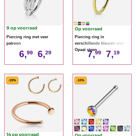
9 op voorraad
Op voorraad
Piercing ring met veer
Piercing ring in
patroon
verschillende kleuren met
Opaal steen
6,
6,
7,
7,
99
29
99
19
-10%
-10%
14 op voorraad
Op voorraad