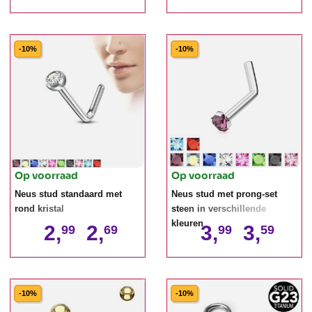
-10%
-10%
Op voorraad
Op voorraad
Neus stud standaard met
Neus stud met prong-set
rond kristal
steen in verschillende
kleuren
2,
2,
3,
3,
99
69
99
59
-10%
-10%