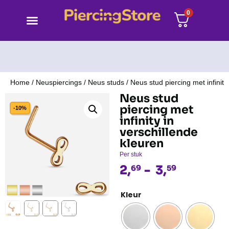
0
Home
/
Neuspiercings
/
Neus studs
/ Neus stud piercing met infinity
Neus stud
piercing met
-10%
infinity in
verschillende
kleuren
Per stuk
2,
-
3,
69
59
Kleur