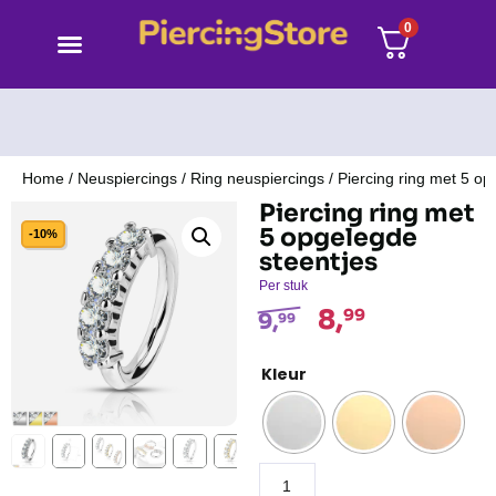
0
Home
/
Neuspiercings
/
Ring neuspiercings
/ Piercing ring met 5 op
Piercing ring met
5 opgelegde
-10%
steentjes
Per stuk
8,
99
9,
99
Kleur