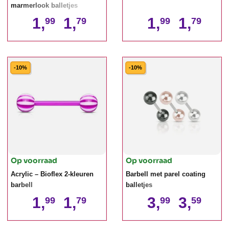
marmerlook balletjes
1,
1,
1,
1,
99
79
99
79
-10%
-10%
Op voorraad
Op voorraad
Acrylic – Bioflex 2-kleuren
Barbell met parel coating
barbell
balletjes
1,
1,
3,
3,
99
79
99
59