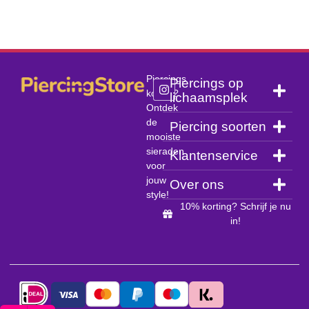
Piercings
Piercings op
kopen?
lichaamsplek
Ontdek
de
Piercing soorten
mooiste
sieraden
Klantenservice
voor
jouw
Over ons
style!
10% korting? Schrijf je nu
in!