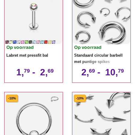
Op voorraad
Op voorraad
Labret met pressfit bal
Standaard circular barbell
met puntige spikes
1,
-
2,
2,
-
10,
79
69
69
79
-10%
-10%