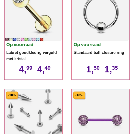
Op voorraad
Op voorraad
Labret goudkleurig verguld
Standaard ball closure ring
met kristal
4,
4,
1,
1,
99
49
50
35
-10%
-10%