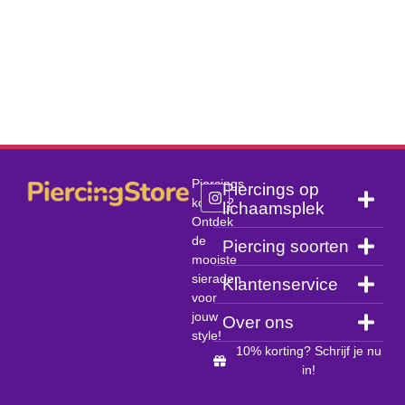
Piercings
Piercings op
kopen?
lichaamsplek
Ontdek
de
Piercing soorten
mooiste
sieraden
Klantenservice
voor
jouw
Over ons
style!
10% korting? Schrijf je nu
in!