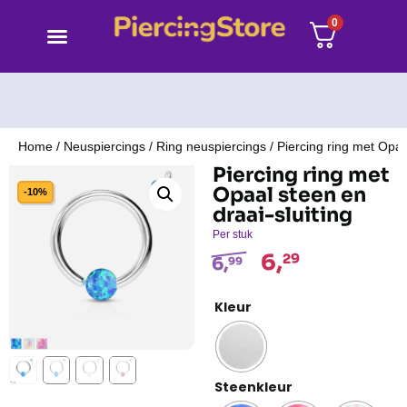
0
Home
/
Neuspiercings
/
Ring neuspiercings
/ Piercing ring met Opaa
Piercing ring met
Opaal steen en
-10%
draai-sluiting
Per stuk
6,
29
6,
99
Kleur
Steenkleur