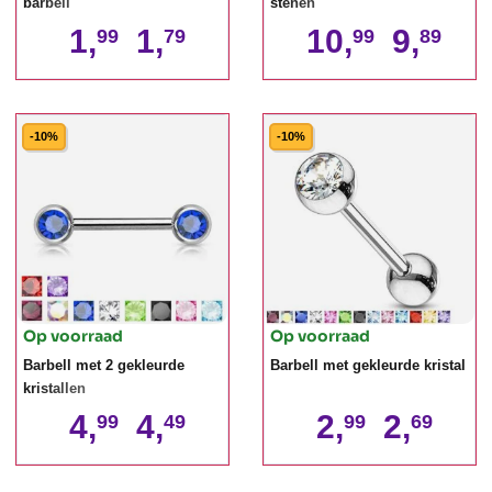
barbell
stenen
1,
1,
10,
9,
99
79
99
89
-10%
-10%
Op voorraad
Op voorraad
Barbell met 2 gekleurde
Barbell met gekleurde kristal
kristallen
4,
4,
2,
2,
99
49
99
69