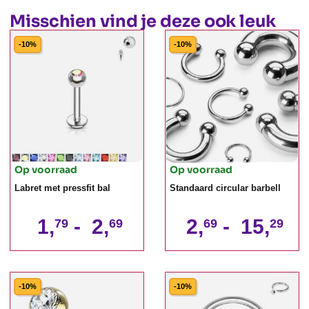
Misschien vind je deze ook leuk
-10%
-10%
Op voorraad
Op voorraad
Labret met pressfit bal
Standaard circular barbell
1,
-
2,
2,
-
15,
79
69
69
29
-10%
-10%