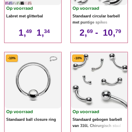
Op voorraad
Op voorraad
Labret met glitterbal
Standaard circular barbell
met puntige spikes
1,
1,
2,
-
10,
49
34
69
79
-10%
-10%
Op voorraad
Op voorraad
Standaard ball closure ring
Standaard gebogen barbell
van 316L Chirurgisch staal