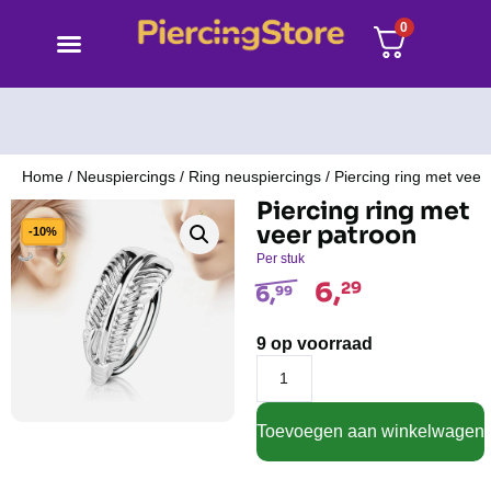
0
Home
/
Neuspiercings
/
Ring neuspiercings
/ Piercing ring met veer
Piercing ring met
veer patroon
-10%
Per stuk
6,
29
6,
99
9 op voorraad
Toevoegen aan winkelwagen