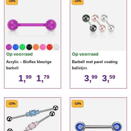
-10%
-10%
Op voorraad
Op voorraad
Acrylic – Bioflex kleurige
Barbell met parel coating
barbell
balletjes
1,
1,
3,
3,
99
79
99
59
-10%
-10%