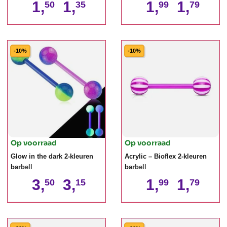
1,
1,
1,
1,
50
35
99
79
-10%
-10%
Op voorraad
Op voorraad
Glow in the dark 2-kleuren
Acrylic – Bioflex 2-kleuren
barbell
barbell
3,
3,
1,
1,
50
15
99
79