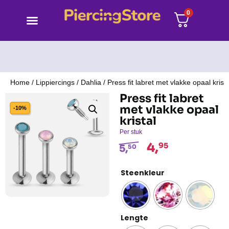
0
Home
/
Lippiercings
/
Dahlia
/ Press fit labret met vlakke opaal krista
Press fit labret
met vlakke opaal
-10%
kristal
Per stuk
4,
95
5,
50
Steenkleur
Lengte