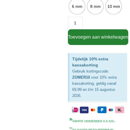
6 mm
8 mm
10 mm
Toevoegen aan winkelwagen
Tijdelijk 10% extra
kassakorting
Gebruik kortingscode:
ZOMER10
voor 10% extra
kassakorting, geldig vanaf
€9,99 en t/m 15 augustus
2026.
GRATIS VERZENDEN V.A €20,-
60 DAGEN RETOURTERMIJN