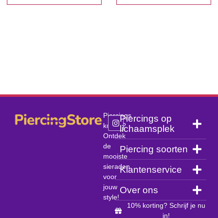
Piercings
Piercings op
kopen?
lichaamsplek
Ontdek
de
Piercing soorten
mooiste
sieraden
Klantenservice
voor
jouw
Over ons
style!
10% korting? Schrijf je nu
in!