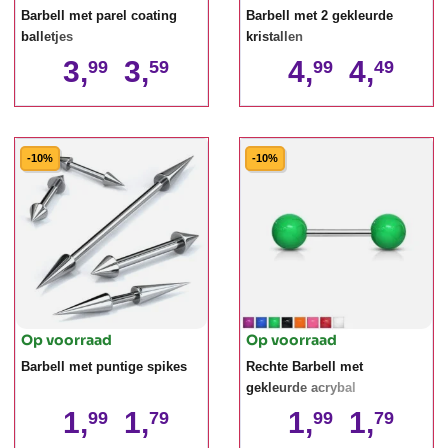
Barbell met parel coating
Barbell met 2 gekleurde
balletjes
kristallen
3,
3,
4,
4,
99
59
99
49
-10%
-10%
Op voorraad
Op voorraad
Barbell met puntige spikes
Rechte Barbell met
gekleurde acrybal
1,
1,
1,
1,
99
79
99
79