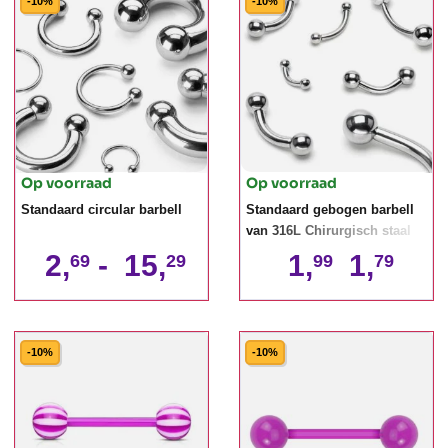
-10%
-10%
Op voorraad
Op voorraad
Standaard circular barbell
Standaard gebogen barbell
van 316L Chirurgisch staal
2,
-
15,
1,
1,
69
29
99
79
-10%
-10%