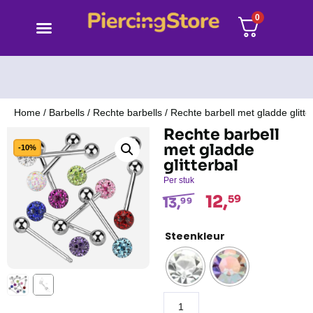
0
Home
/
Barbells
/
Rechte barbells
/ Rechte barbell met gladde glitte
Rechte barbell
met gladde
-10%
glitterbal
Per stuk
12,
59
13,
99
Steenkleur