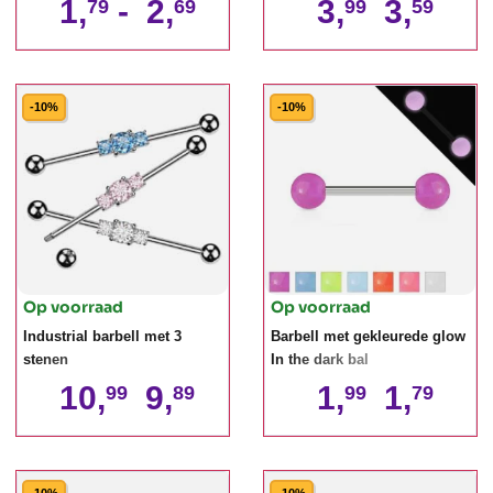
1,
-
2,
3,
3,
79
69
99
59
-10%
-10%
Op voorraad
Op voorraad
Industrial barbell met 3
Barbell met gekleurede glow
stenen
In the dark bal
10,
9,
1,
1,
99
89
99
79