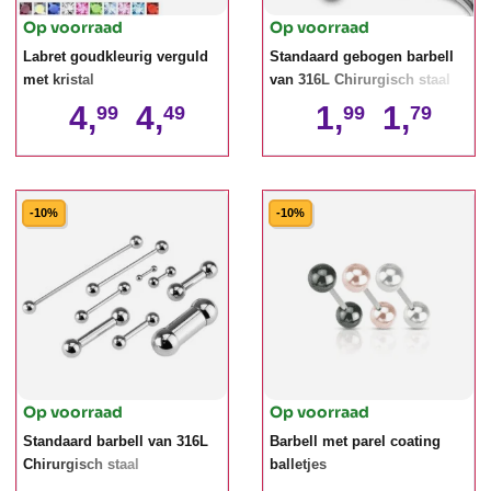
Op voorraad
Op voorraad
Labret goudkleurig verguld
Standaard gebogen barbell
met kristal
van 316L Chirurgisch staal
4,
4,
1,
1,
99
49
99
79
-10%
-10%
Op voorraad
Op voorraad
Standaard barbell van 316L
Barbell met parel coating
Chirurgisch staal
balletjes