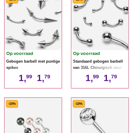
Op voorraad
Op voorraad
Gebogen barbell met puntige
Standaard gebogen barbell
spikes
van 316L Chirurgisch staal
1,
1,
1,
1,
99
79
99
79
-10%
-10%