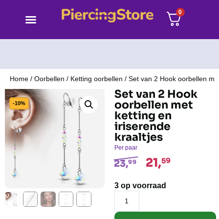
0
Home
/
Oorbellen
/
Ketting oorbellen
/ Set van 2 Hook oorbellen met 
Set van 2 Hook
oorbellen met
-10%
ketting en
iriserende
kraaltjes
Per paar
21,
59
23,
99
3 op voorraad