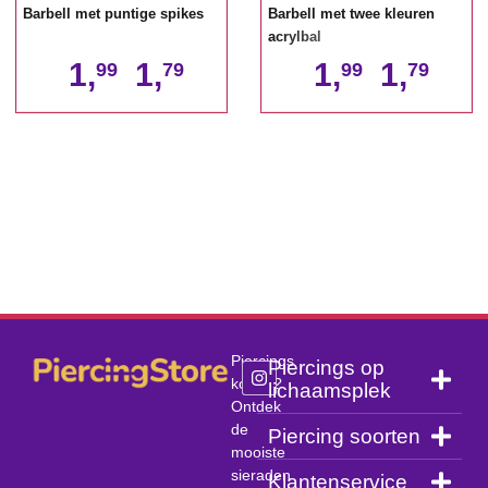
Barbell met puntige spikes
Barbell met twee kleuren
acrylbal
1,
1,
1,
1,
99
79
99
79
Piercings
Piercings op
kopen?
lichaamsplek
Ontdek
de
Piercing soorten
mooiste
sieraden
Klantenservice