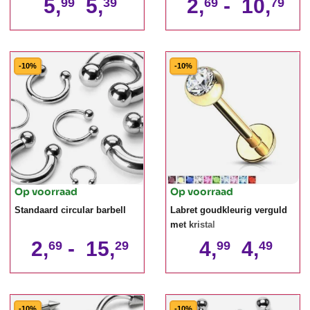
5,
5,
2,
-
10,
99
39
69
79
-10%
-10%
Op voorraad
Op voorraad
Standaard circular barbell
Labret goudkleurig verguld
met kristal
2,
-
15,
4,
4,
69
29
99
49
-10%
-10%