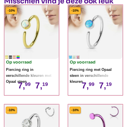
Misschien vind je deze ook leuk
-10%
-10%
Op voorraad
Op voorraad
Piercing ring in
Piercing ring met Opaal
verschillende kleuren met
steen in verschillende
Opaal steen
kleuren
7,
7,
7,
7,
99
19
99
19
-10%
-10%