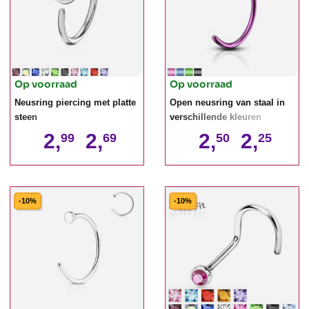
Op voorraad
Op voorraad
Neusring piercing met platte
Open neusring van staal in
steen
verschillende kleuren
2,
2,
2,
2,
99
69
50
25
-10%
-10%