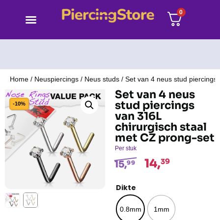
0
Home
/
Neuspiercings
/
Neus studs
/ Set van 4 neus stud piercings
Set van 4 neus
stud piercings
-10%
van 316L
chirurgisch staal
met CZ prong-set
Per stuk
14,
39
15,
99
Dikte
0.8mm
1mm