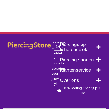
Piercings
Piercings op
kopen?
lichaamsplek
Ontdek
de
Piercing soorten
mooiste
sieraden
Klantenservice
voor
jouw
Over ons
style!
10% korting? Schrijf je nu
in!