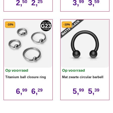
2,
2,
3,
3,
50
25
99
59
-10%
-10%
Op voorraad
Op voorraad
Titanium ball closure ring
Mat zwarte circular barbell
6,
6,
5,
5,
99
29
99
39