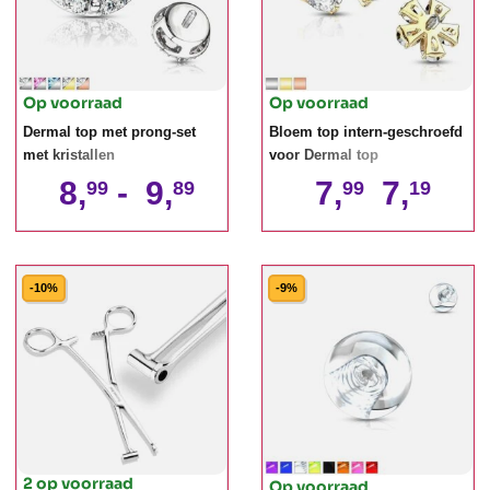
Op voorraad
Op voorraad
Dermal top met prong-set
Bloem top intern-geschroefd
met kristallen
voor Dermal top
8,
-
9,
7,
7,
99
89
99
19
-10%
-9%
2 op voorraad
Op voorraad