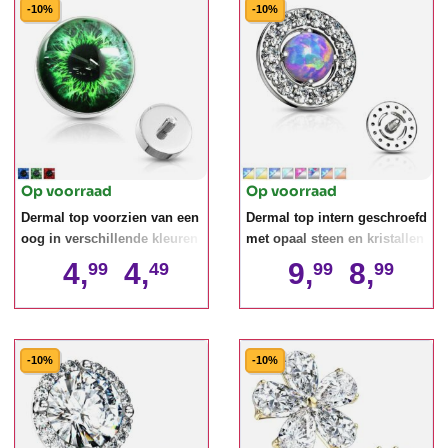
-10%
-10%
Op voorraad
Op voorraad
Dermal top voorzien van een
Dermal top intern geschroefd
oog in verschillende kleuren
met opaal steen en kristallen
4,
4,
9,
8,
99
49
99
99
-10%
-10%