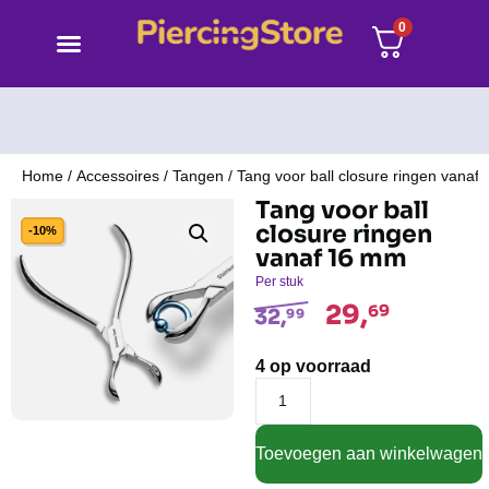
0
Home
/
Accessoires
/
Tangen
/ Tang voor ball closure ringen vanaf
Tang voor ball
closure ringen
-10%
vanaf 16 mm
Per stuk
29,
69
32,
99
4 op voorraad
Toevoegen aan winkelwagen