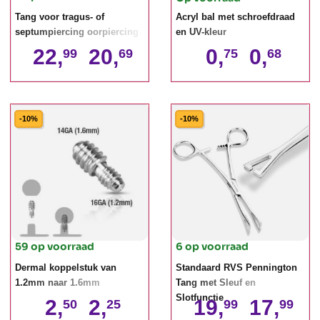
Tang voor tragus- of
Acryl bal met schroefdraad
septumpiercing oorpiercing
en UV-kleur
22,
20,
0,
0,
99
69
75
68
-10%
-10%
59 op voorraad
6 op voorraad
Dermal koppelstuk van
Standaard RVS Pennington
1.2mm naar 1.6mm
Tang met Sleuf en
Slotfunctie
2,
2,
19,
17,
50
25
99
99