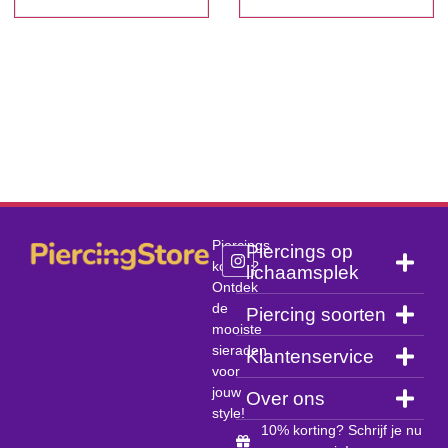
Piercings
Piercings op
kopen?
lichaamsplek
Ontdek
de
Piercing soorten
mooiste
sieraden
Klantenservice
voor
jouw
Over ons
style!
10% korting? Schrijf je nu