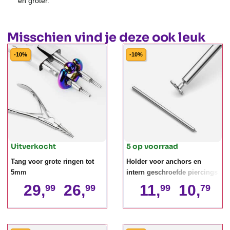
en groter.
Misschien vind je deze ook leuk
-10%
-10%
Uitverkocht
5 op voorraad
Tang voor grote ringen tot
Holder voor anchors en
5mm
intern geschroefde piercings
29,
26,
11,
10,
99
99
99
79