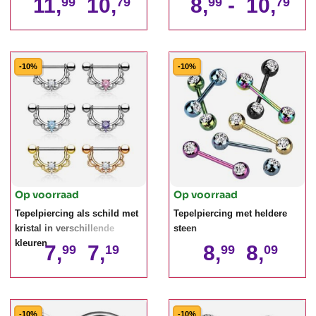
11,
10,
8,
-
10,
99
79
99
79
-10%
-10%
Op voorraad
Op voorraad
Tepelpiercing als schild met
Tepelpiercing met heldere
kristal in verschillende
steen
kleuren
7,
7,
8,
8,
99
19
99
09
-10%
-10%