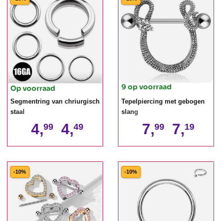
9 op voorraad
Op voorraad
Segmentring van chriurgisch
Tepelpiercing met gebogen
staal
slang
4,
4,
7,
7,
99
49
99
19
-10%
-10%