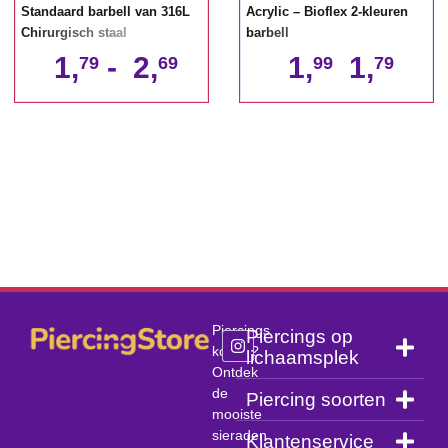
Standaard barbell van 316L
Acrylic – Bioflex 2-kleuren
Chirurgisch staal
barbell
1,
-
2,
1,
1,
79
69
99
79
Piercings
Piercings op
kopen?
lichaamsplek
Ontdek
de
Piercing soorten
mooiste
sieraden
Klantenservice