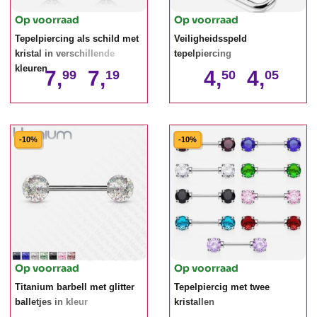
Op voorraad
Op voorraad
Tepelpiercing als schild met
Veiligheidsspeld
kristal in verschillende
tepelpiercing
kleuren
7,
7,
4,
4,
99
19
50
05
-10%
-10%
Op voorraad
Op voorraad
Titanium barbell met glitter
Tepelpiercig met twee
balletjes in kleur
kristallen