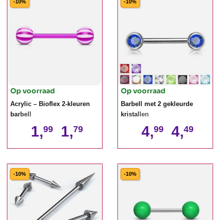
-10%
-10%
Op voorraad
Op voorraad
Acrylic – Bioflex 2-kleuren
Barbell met 2 gekleurde
barbell
kristallen
1,
1,
4,
4,
99
79
99
49
-10%
-10%