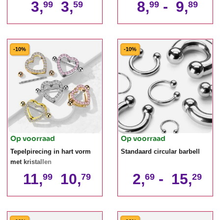
3,
3,
8,
-
9,
99
59
99
89
-10%
-10%
Op voorraad
Op voorraad
Tepelpirecing in hart vorm
Standaard circular barbell
met kristallen
11,
10,
2,
-
15,
99
79
69
29