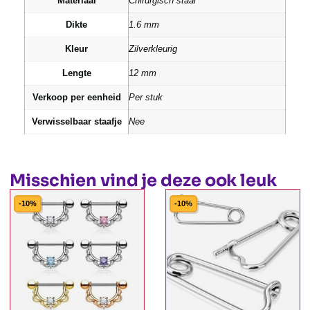
Materiaal
Chirurgisch staal
Dikte
1.6 mm
Kleur
Zilverkleurig
Lengte
12 mm
Verkoop per eenheid
Per stuk
Verwisselbaar staafje
Nee
Misschien vind je deze ook leuk
-10%
-10%