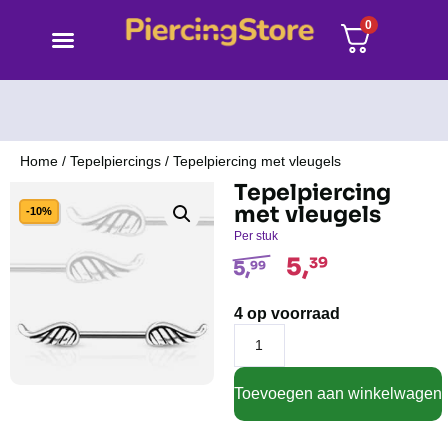
0
Home
/
Tepelpiercings
/ Tepelpiercing met vleugels
Tepelpiercing
met vleugels
-10%
Per stuk
5,
39
5,
99
4 op voorraad
Toevoegen aan winkelwagen