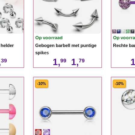
Op voorraad
Op voorr
 helder
Gebogen barbell met puntige
Rechte bar
spikes
,
1,
1,
1
39
99
79
-10%
-10%