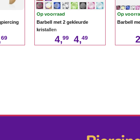
Op voorraad
Op voorr
gpiercing
Barbell met 2 gekleurde
Barbell me
kristallen
,
4,
4,
2
69
99
49