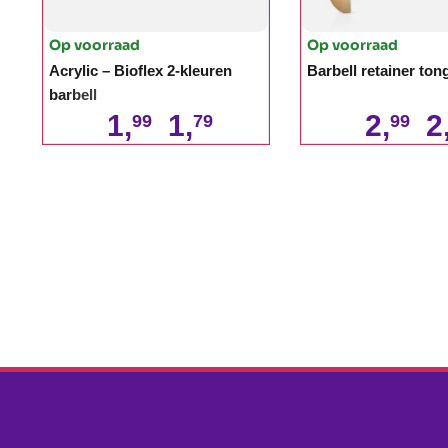
Op voorraad
Op voorraad
Acrylic – Bioflex 2-kleuren
Barbell retainer ton
barbell
1,
1,
2,
2
99
79
99