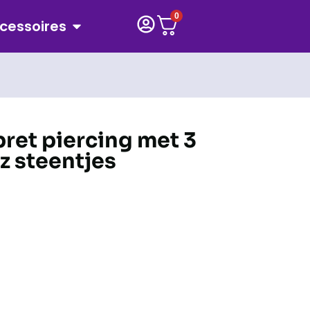
0
cessoires
bret piercing met 3
z steentjes