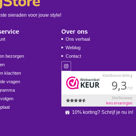
te sieraden voor jouw style!
service
Over ons
unt
Ons verhaal
Weblog
 en bezorgen
Contact
ren
en klachten
lde vragen
ogramma
 volgen
plaat
10% korting? Schrijf je nu in!