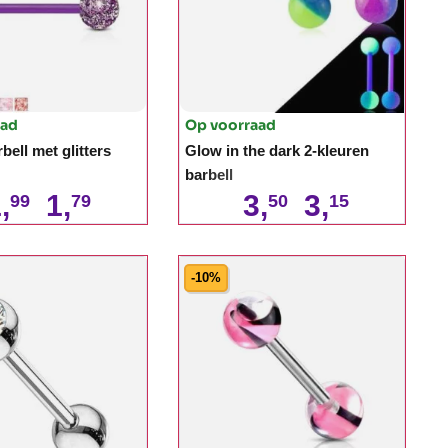
aad
Op voorraad
bell met glitters
Glow in the dark 2-kleuren
barbell
,
1,
3,
3,
99
79
50
15
-10%