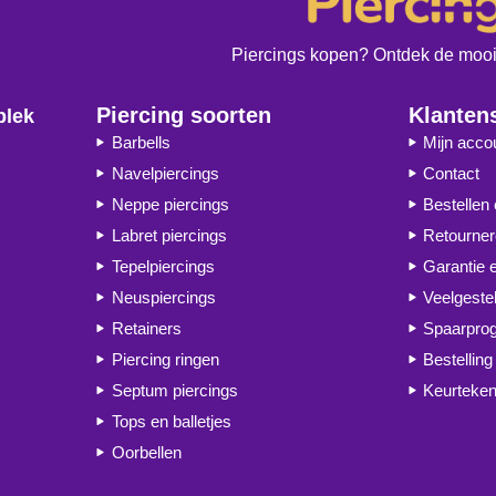
Piercings kopen? Ontdek de moois
Piercing soorten
Klanten
plek
Barbells
Mijn acco
Navelpiercings
Contact
Neppe piercings
Bestellen
Labret piercings
Retourne
Tepelpiercings
Garantie 
Neuspiercings
Veelgeste
Retainers
Spaarpr
Piercing ringen
Bestelling
Septum piercings
Keurteken
Tops en balletjes
Oorbellen