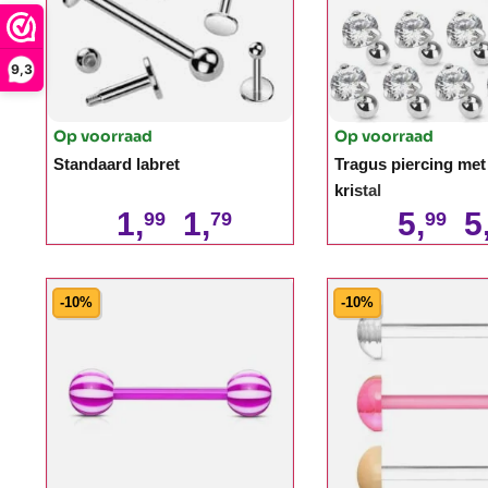
9,3
Op voorraad
Op voorraad
Standaard labret
Tragus piercing met
kristal
1,
1,
5,
5
99
79
99
-10%
-10%