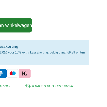
an winkelwagen
assakorting
ER10
voor 10% extra kassakorting, geldig vanaf €9,99 en t/m
 €20,-
60 DAGEN RETOURTERMIJN