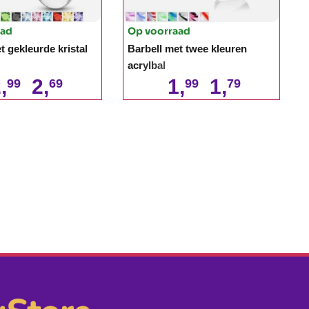
aad
Op voorraad
t gekleurde kristal
Barbell met twee kleuren
acrylbal
,
2,
1,
1,
99
69
99
79