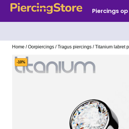
Piercings o
Home
/
Oorpiercings
/
Tragus piercings
/ Titanium labret 
-10%