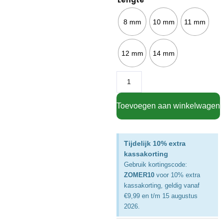
Lengte
8 mm
10 mm
11 mm
12 mm
14 mm
Toevoegen aan winkelwagen
Tijdelijk 10% extra
kassakorting
Gebruik kortingscode:
ZOMER10
voor 10% extra
kassakorting, geldig vanaf
€9,99 en t/m 15 augustus
2026.