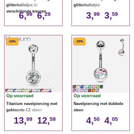
glitterballetjes in
glitterballetjes
verschillende kleuren
6,
6,
3,
3,
99
29
99
59
-10%
-10%
Op voorraad
Op voorraad
Titanium navelpiercing met
Navelpiercing met dubbele
gekleurde CZ steen
steen
13,
12,
4,
4,
99
59
50
05