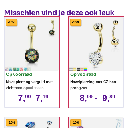
Misschien vind je deze ook leuk
-10%
-10%
Op voorraad
Op voorraad
Navelpiercing verguld met
Navelpiercing met CZ hart
zichtbaar opaal steen
prong-set
7,
7,
8,
-
9,
99
19
99
89
-10%
-10%