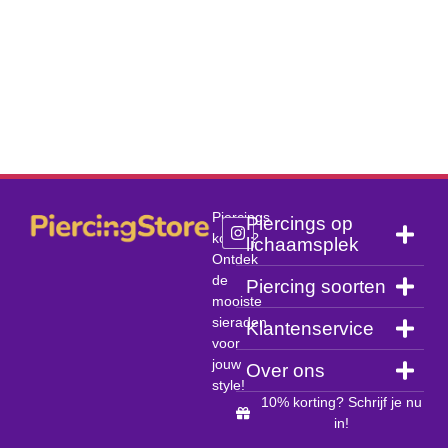
Piercings
Piercings op
kopen?
lichaamsplek
Ontdek
de
Piercing soorten
mooiste
sieraden
Klantenservice
voor
jouw
Over ons
style!
10% korting? Schrijf je nu
in!