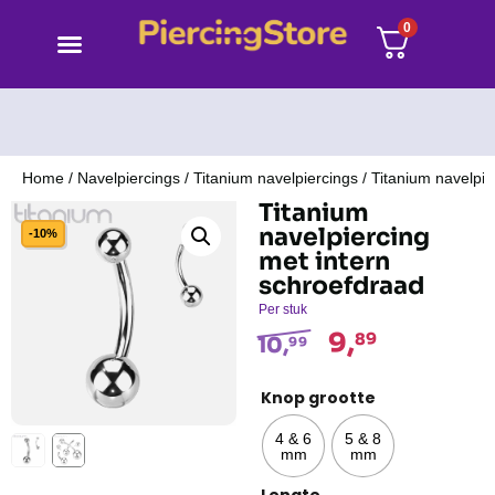
0
Home
/
Navelpiercings
/
Titanium navelpiercings
/ Titanium navelpie
Titanium
navelpiercing
-10%
met intern
schroefdraad
Per stuk
9,
89
10,
99
Knop grootte
4 & 6
5 & 8
mm
mm