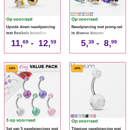
Op voorraad
Op voorraad
Upside down navelpiercing
Navelpiercing met prong-set
met flexibele kristallen
in diverse kleuren
11,
-
12,
5,
-
8,
69
59
39
99
-10%
-10%
3 op voorraad
Op voorraad
Set van 5 navelpiercings met
Titanium navelpiercing met