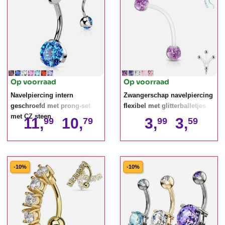
Op voorraad
Op voorraad
Navelpiercing intern
Zwangerschap navelpiercing
geschroefd met prong-set
flexibel met glitterballetjes
met CZ steen
11,
10,
3,
3,
99
79
99
59
-10%
-10%