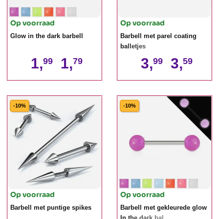
Op voorraad
Op voorraad
Glow in the dark barbell
Barbell met parel coating
balletjes
1,
1,
3,
3,
99
79
99
59
-10%
-10%
Op voorraad
Op voorraad
Barbell met puntige spikes
Barbell met gekleurede glow
In the dark bal