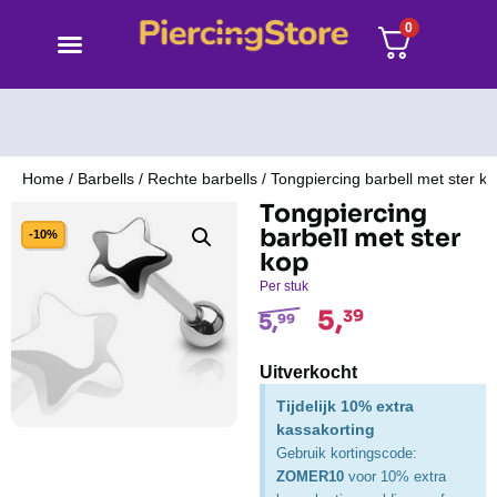
0
Home
/
Barbells
/
Rechte barbells
/ Tongpiercing barbell met ster k
Tongpiercing
barbell met ster
-10%
kop
Per stuk
5,
39
5,
99
Uitverkocht
Tijdelijk 10% extra
kassakorting
Gebruik kortingscode:
ZOMER10
voor 10% extra