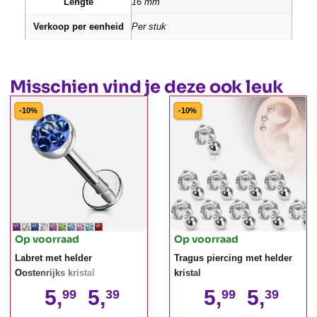
Lengte
16 mm
Verkoop per eenheid
Per stuk
Misschien vind je deze ook leuk
-10%
-10%
Op voorraad
Op voorraad
Labret met helder
Tragus piercing met helder
Oostenrijks kristal
kristal
5,
5,
5,
5,
99
39
99
39