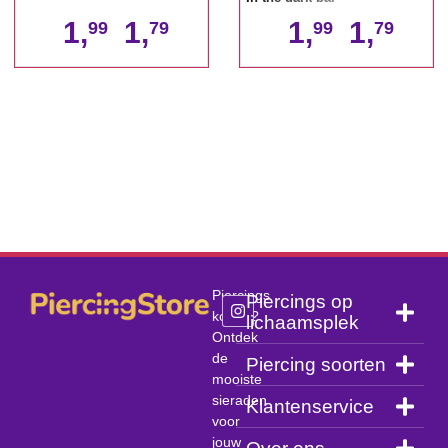
1,
1,
1,
1,
99
79
99
79
Piercings
Piercings op
kopen?
lichaamsplek
Ontdek
de
Piercing soorten
mooiste
sieraden
Klantenservice
voor
jouw