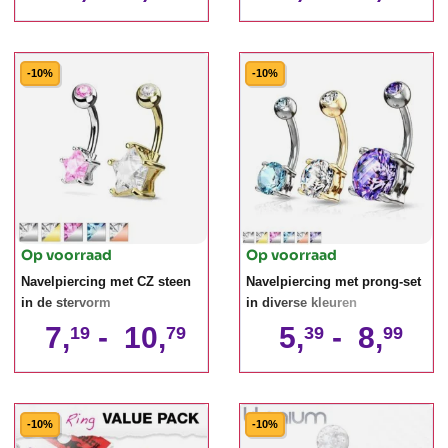
-10%
-10%
Op voorraad
Op voorraad
Navelpiercing met CZ steen
Navelpiercing met prong-set
in de stervorm
in diverse kleuren
7,
-
10,
5,
-
8,
19
79
39
99
-10%
-10%