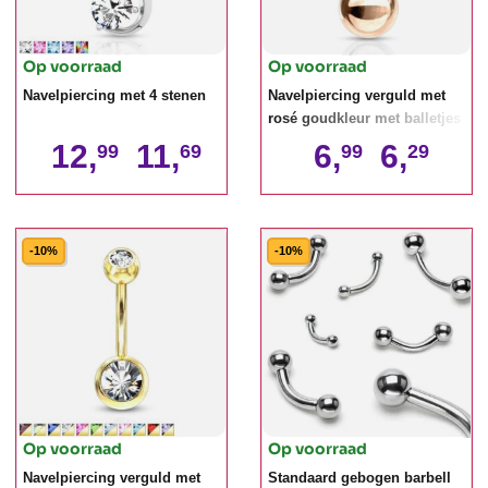
Op voorraad
Op voorraad
Navelpiercing met 4 stenen
Navelpiercing verguld met
rosé goudkleur met balletjes
12,
11,
6,
6,
99
69
99
29
-10%
-10%
Op voorraad
Op voorraad
Navelpiercing verguld met
Standaard gebogen barbell