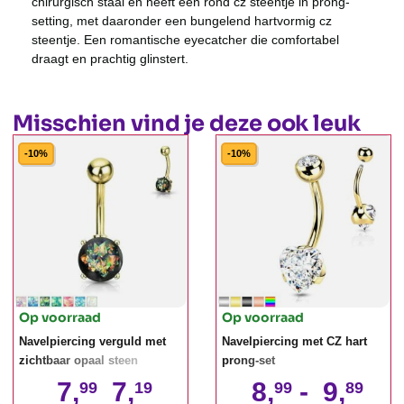
chirurgisch staal en heeft een rond cz steentje in prong-
setting, met daaronder een bungelend hartvormig cz
steentje. Een romantische eyecatcher die comfortabel
draagt en prachtig glinstert.
Misschien vind je deze ook leuk
-10%
-10%
Op voorraad
Op voorraad
Navelpiercing verguld met
Navelpiercing met CZ hart
zichtbaar opaal steen
prong-set
7,
7,
8,
-
9,
99
19
99
89