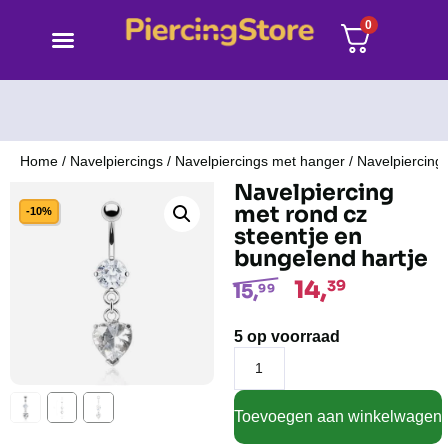
0
Home
/
Navelpiercings
/
Navelpiercings met hanger
/ Navelpiercing
Navelpiercing
met rond cz
-10%
steentje en
bungelend hartje
14,
39
15,
99
5 op voorraad
Toevoegen aan winkelwagen