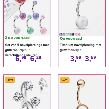
3 op voorraad
Op voorraad
Set van 5 navelpiercings met
Titanium navelpiercing met
glitterballetjes in
glitterballetjes
verschillende kleuren
6,
6,
3,
3,
99
29
99
59
-10%
-10%