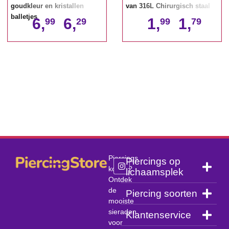
goudkleur en kristallen
van 316L Chirurgisch staal
balletjes
6,
6,
1,
1,
99
29
99
79
Piercings
Piercings op
kopen?
lichaamsplek
Ontdek
de
Piercing soorten
mooiste
sieraden
Klantenservice
voor