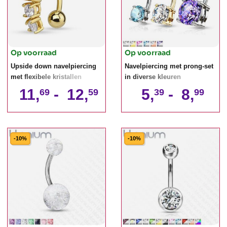
Op voorraad
Op voorraad
Upside down navelpiercing
Navelpiercing met prong-set
met flexibele kristallen
in diverse kleuren
11,
-
12,
5,
-
8,
69
59
39
99
-10%
-10%