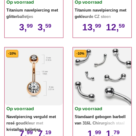
Op voorraad
Op voorraad
Titanium navelpiercing met
Titanium navelpiercing met
glitterballetjes
gekleurde CZ steen
3,
3,
13,
12,
99
59
99
59
-10%
-10%
Op voorraad
Op voorraad
Navelpiercing verguld met
Standaard gebogen barbell
rosé goudkleur met
van 316L Chirurgisch staal
kristallen balletjes
7,
7,
1,
1,
99
19
99
79