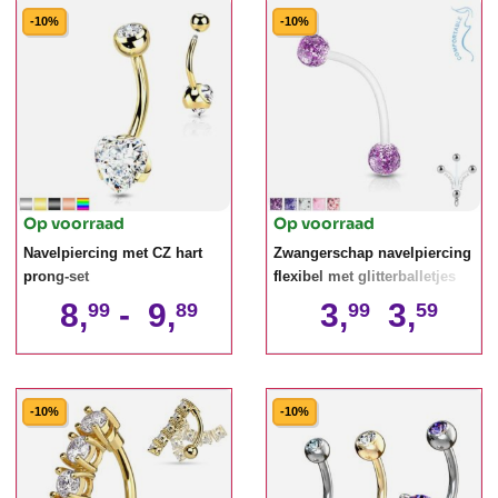
-10%
-10%
Op voorraad
Op voorraad
Navelpiercing met CZ hart
Zwangerschap navelpiercing
prong-set
flexibel met glitterballetjes
8,
-
9,
3,
3,
99
89
99
59
-10%
-10%