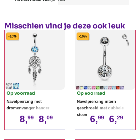
Misschien vind je deze ook leuk
-10%
-10%
Op voorraad
Op voorraad
Navelpiercing met
Navelpiercing intern
dromenvanger hanger
geschroefd met dubbele
steen
8,
8,
6,
6,
99
09
99
29