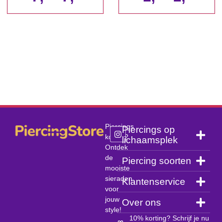
Piercings
Piercings op
kopen?
lichaamsplek
Ontdek
de
Piercing soorten
mooiste
sieraden
Klantenservice
voor
jouw
Over ons
style!
10% korting? Schrijf je nu