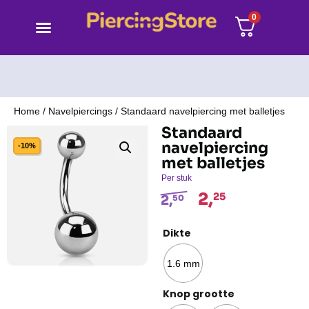
0
Home
/
Navelpiercings
/ Standaard navelpiercing met balletjes
Standaard
navelpiercing
-10%
met balletjes
Per stuk
2,
25
2,
50
Dikte
1.6 mm
Knop grootte