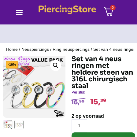
0
Home
/
Neuspiercings
/
Ring neuspiercings
/ Set van 4 neus ringen 
Set van 4 neus
ringen met
-10%
heldere steen van
316L chirurgisch
staal
Per stuk
15,
29
16,
99
2 op voorraad