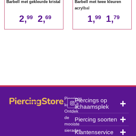
Barbell met gekleurde kristal
Barbell met twee kleuren
acrylbal
2,
2,
1,
1,
99
69
99
79
Piercings
Piercings op
kopen?
lichaamsplek
Ontdek
de
Piercing soorten
mooiste
sieraden
Klantenservice