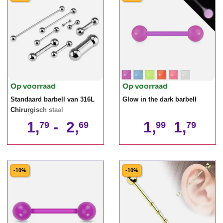
Op voorraad
Op voorraad
Standaard barbell van 316L
Glow in the dark barbell
Chirurgisch staal
1,
-
2,
1,
1,
79
69
99
79
-10%
-10%