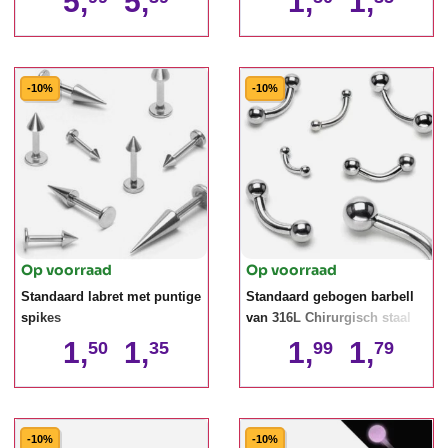
5,
5,
1,
1,
-10%
-10%
Op voorraad
Op voorraad
Standaard labret met puntige
Standaard gebogen barbell
spikes
van 316L Chirurgisch staal
1,
1,
1,
1,
50
35
99
79
-10%
-10%