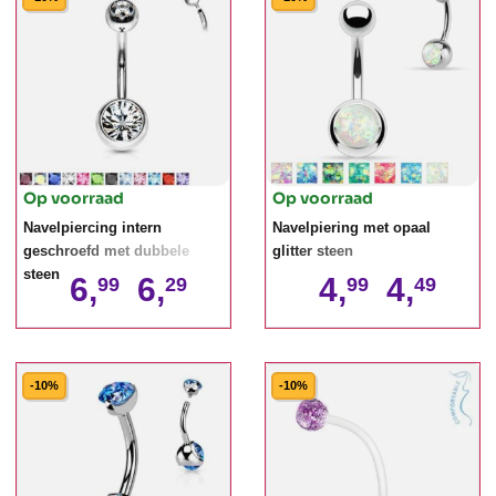
Op voorraad
Op voorraad
Navelpiercing intern
Navelpiering met opaal
geschroefd met dubbele
glitter steen
steen
6,
6,
4,
4,
99
29
99
49
-10%
-10%