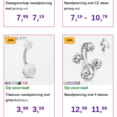
Zwangerschap navelpiercing
Navelpiercing met CZ steen
met prong-set
prong-set
7,
7,
7,
-
10,
99
19
19
79
-10%
-10%
Op voorraad
Op voorraad
Titanium navelpiercing met
Navelpiercing met 4 stenen
glitterballetjes
3,
3,
12,
11,
99
59
99
69