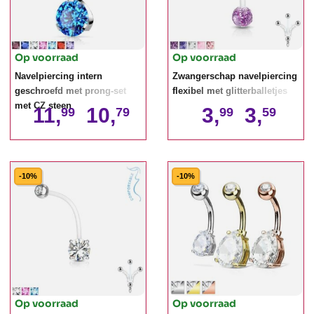
Op voorraad
Op voorraad
Navelpiercing intern
Zwangerschap navelpiercing
geschroefd met prong-set
flexibel met glitterballetjes
met CZ steen
11,
10,
3,
3,
99
79
99
59
-10%
-10%
Op voorraad
Op voorraad