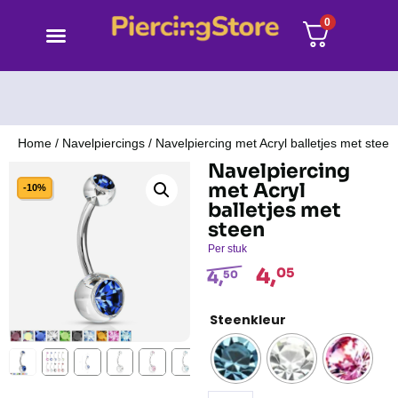
0
Home
/
Navelpiercings
/ Navelpiercing met Acryl balletjes met steen
Navelpiercing
met Acryl
-10%
balletjes met
steen
Per stuk
4,
05
4,
50
Steenkleur