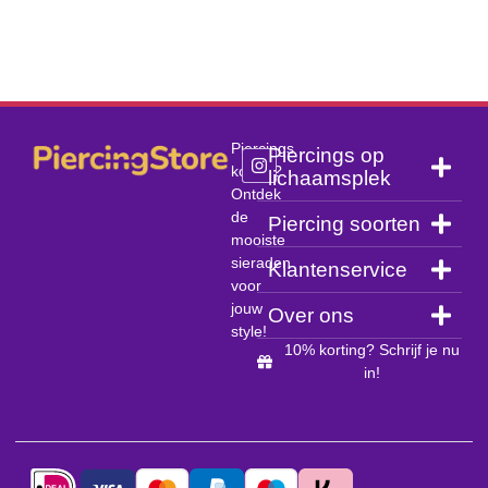
Piercings
Piercings op
kopen?
lichaamsplek
Ontdek
de
Piercing soorten
mooiste
sieraden
Klantenservice
voor
jouw
Over ons
style!
10% korting? Schrijf je nu
in!