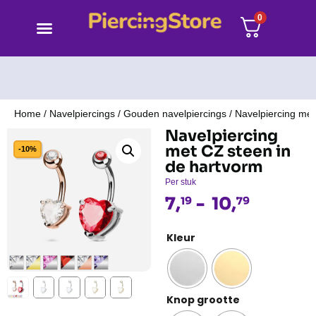
0
Home
/
Navelpiercings
/
Gouden navelpiercings
/ Navelpiercing met
Navelpiercing
met CZ steen in
-10%
de hartvorm
Per stuk
7,
-
10,
19
79
Kleur
Knop grootte