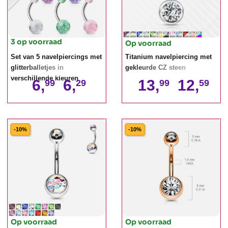
3 op voorraad
Op voorraad
Set van 5 navelpiercings met
Titanium navelpiercing met
glitterballetjes in
gekleurde CZ steen
verschillende kleuren
6,
6,
13,
12,
99
29
99
59
-10%
-10%
Op voorraad
Op voorraad