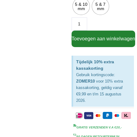
5 & 10
5 & 7
mm
mm
Toevoegen aan winkelwagen
Tijdelijk 10% extra
kassakorting
Gebruik kortingscode:
ZOMER10
voor 10% extra
kassakorting, geldig vanaf
€9,99 en t/m 15 augustus
2026.
GRATIS VERZENDEN V.A €20,-
60 DAGEN RETOURTERMIJN