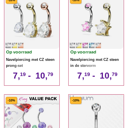
-10%
-10%
Op voorraad
Op voorraad
Navelpiercing met CZ steen
Navelpiercing met CZ steen
prong-set
in de stervorm
7,
-
10,
7,
-
10,
19
79
19
79
-10%
-10%