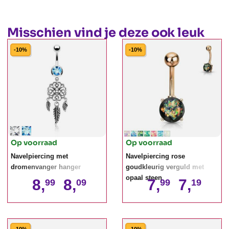
Misschien vind je deze ook leuk
-10%
-10%
Op voorraad
Op voorraad
Navelpiercing met
Navelpiercing rose
dromenvanger hanger
goudkleurig verguld met
opaal steen
8,
8,
7,
7,
99
09
99
19