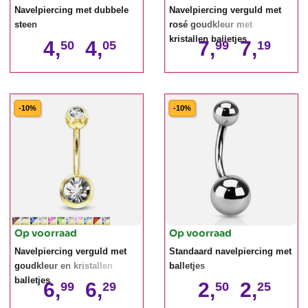
Navelpiercing met dubbele
Navelpiercing verguld met
steen
rosé goudkleur met
kristallen balletjes
4,
4,
7,
7,
50
05
99
19
-10%
-10%
Op voorraad
Op voorraad
Navelpiercing verguld met
Standaard navelpiercing met
goudkleur en kristallen
balletjes
balletjes
6,
6,
2,
2,
99
29
50
25