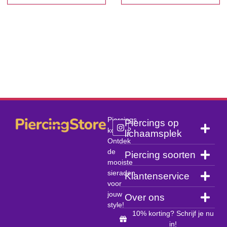
Piercings
Piercings op
kopen?
lichaamsplek
Ontdek
de
Piercing soorten
mooiste
sieraden
Klantenservice
voor
jouw
Over ons
style!
10% korting? Schrijf je nu
in!