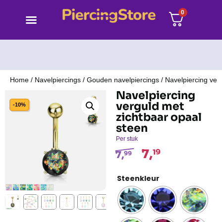
0
Home
/
Navelpiercings
/
Gouden navelpiercings
/ Navelpiercing ver
Navelpiercing
verguld met
-10%
zichtbaar opaal
steen
Per stuk
7,
19
7,
99
Steenkleur