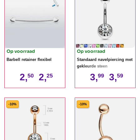
Op voorraad
Op voorraad
Barbell retainer flexibel
Standaard navelpiercing met
gekleurde steen
2,
2,
3,
3,
50
25
99
59
-10%
-10%