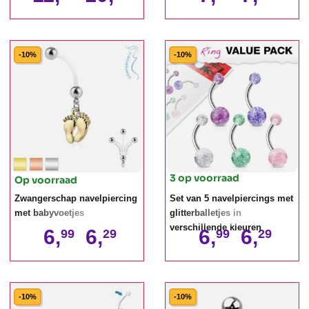
-10%
-10%
3 op voorraad
Op voorraad
Zwangerschap navelpiercing
Set van 5 navelpiercings met
met babyvoetjes
glitterballetjes in
verschillende kleuren
6,
6,
6,
6,
99
29
99
29
-10%
-10%