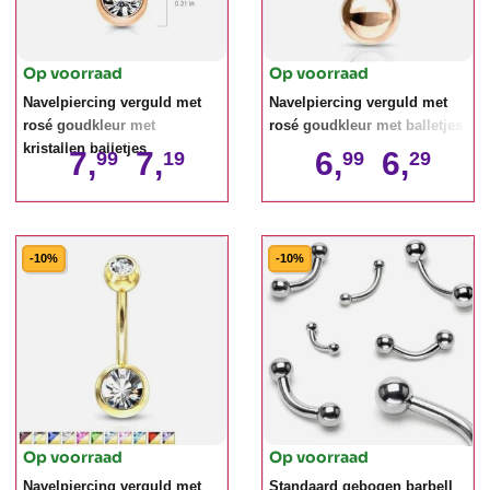
Op voorraad
Op voorraad
Navelpiercing verguld met
Navelpiercing verguld met
rosé goudkleur met
rosé goudkleur met balletjes
kristallen balletjes
7,
7,
6,
6,
99
19
99
29
-10%
-10%
Op voorraad
Op voorraad
Navelpiercing verguld met
Standaard gebogen barbell