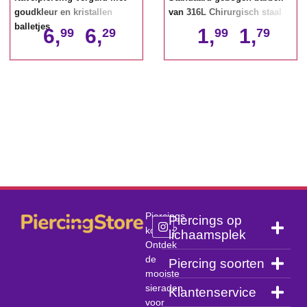
goudkleur en kristallen
van 316L Chirurgisch staal
balletjes
6,
6,
1,
1,
99
29
99
79
Piercings
Piercings op
kopen?
lichaamsplek
Ontdek
de
Piercing soorten
mooiste
sieraden
Klantenservice
voor