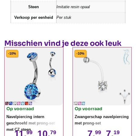
Steen
Imitatie resin opaal
Verkoop per eenheid
Per stuk
Misschien vind je deze ook leuk
-10%
-10%
Op voorraad
Op voorraad
Navelpiercing intern
Zwangerschap navelpiercing
geschroefd met prong-set
met prong-set
met CZ steen
11,
10,
7,
7,
99
79
99
19