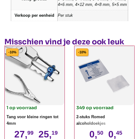
4×6 mm, 4×12 mm, 4×8 mm, 5×5 mm
Verkoop per eenheid
Per stuk
Misschien vind je deze ook leuk
-10%
-10%
1 op voorraad
349 op voorraad
Tang voor kleine ringen tot
2-stuks Romed
4mm
alcoholdoekjes
27,
25,
0,
0,
99
19
50
45