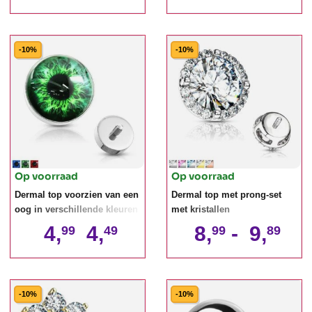
-10%
-10%
Op voorraad
Op voorraad
Dermal top voorzien van een
Dermal top met prong-set
oog in verschillende kleuren
met kristallen
4,
4,
8,
-
9,
99
49
99
89
-10%
-10%