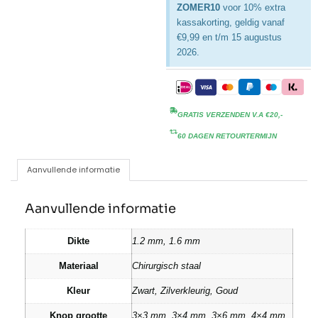
ZOMER10
voor 10% extra
kassakorting, geldig vanaf
€9,99 en t/m 15 augustus
2026.
GRATIS VERZENDEN V.A €20,-
60 DAGEN RETOURTERMIJN
Aanvullende informatie
Aanvullende informatie
Dikte
1.2 mm, 1.6 mm
Materiaal
Chirurgisch staal
Kleur
Zwart, Zilverkleurig, Goud
Knop grootte
3×3 mm, 3×4 mm, 3×6 mm, 4×4 mm,