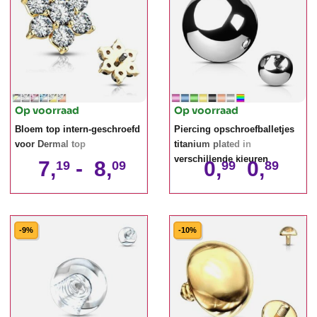
Op voorraad
Op voorraad
Bloem top intern-geschroefd
Piercing opschroefballetjes
voor Dermal top
titanium plated in
verschillende kleuren
7,
-
8,
0,
0,
19
09
99
89
-9%
-10%