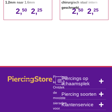
1.2mm naar 1.6mm
chirurgisch staal intern
geschroefd
2,
2,
2,
2,
50
25
50
25
Piercings
Piercings op
kopen?
lichaamsplek
Ontdek
de
Piercing soorten
mooiste
sieraden
Klantenservice
voor