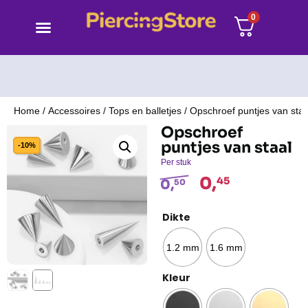
0
Home
/
Accessoires
/
Tops en balletjes
/ Opschroef puntjes van staa
Opschroef
puntjes van staal
-10%
Per stuk
0,
45
0,
50
Dikte
1.2 mm
1.6 mm
Kleur