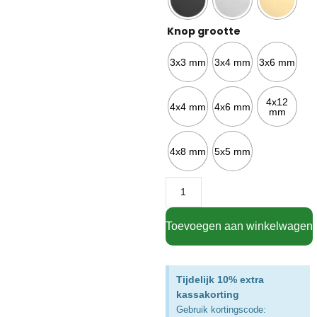
Knop grootte
3x3 mm
3x4 mm
3x6 mm
4x12
4x4 mm
4x6 mm
mm
4x8 mm
5x5 mm
Toevoegen aan winkelwagen
Tijdelijk 10% extra
kassakorting
Gebruik kortingscode: