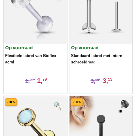
Op voorraad
Op voorraad
Flexibele labret van Bioflex
Standaard labret met intern
acryl
schroefdraad
1,
3,
79
59
1,
3,
99
99
-10%
-10%