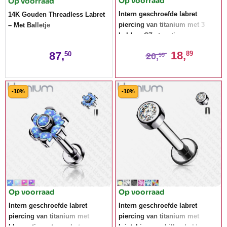
Op voorraad
Op voorraad
Intern geschroefde labret
14K Gouden Threadless Labret
piercing van titanium met 3
– Met Balletje
heldere CZ steentjes
18,
87,
89
50
20,
99
-10%
-10%
Op voorraad
Op voorraad
Intern geschroefde labret
Intern geschroefde labret
piercing van titanium met
piercing van titanium met
bloemetje met opaal stenen
kristal in verschillende kleuren