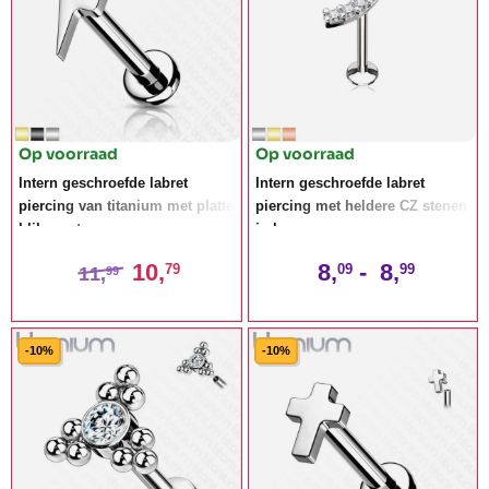
Op voorraad
Op voorraad
Intern geschroefde labret
Intern geschroefde labret
piercing van titanium met platte
piercing met heldere CZ stenen
bliksem top
in boog
10,
8,
-
8,
79
09
99
11,
99
-10%
-10%