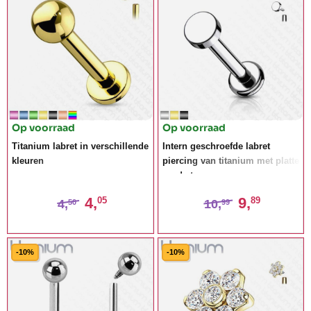
Op voorraad
Op voorraad
Titanium labret in verschillende
Intern geschroefde labret
kleuren
piercing van titanium met platte
ronde top
4,
9,
05
89
4,
10,
50
99
-10%
-10%