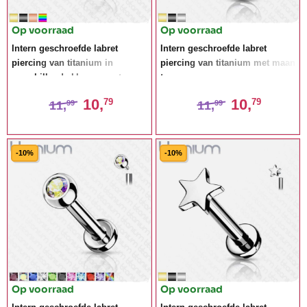
Op voorraad
Op voorraad
Intern geschroefde labret
Intern geschroefde labret
piercing van titanium in
piercing van titanium met maan
verschillende kleuren met
top
kristal
10,
10,
79
79
11,
11,
99
99
-10%
-10%
Op voorraad
Op voorraad