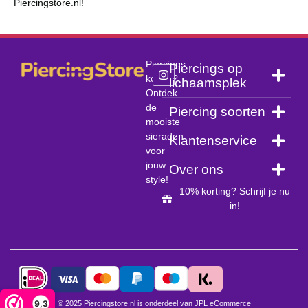
Piercingstore.nl!
Piercings
Piercings op
kopen?
lichaamsplek
Ontdek
de
Piercing soorten
mooiste
sieraden
Klantenservice
voor
jouw
Over ons
style!
10% korting? Schrijf je nu
in!
9,3
© 2025 Piercingstore.nl is onderdeel van JPL eCommerce