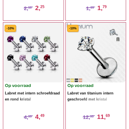
2,
1,
25
79
2,
1,
50
99
-10%
-10%
Op voorraad
Op voorraad
Labret met intern schroefdraad
Labret van titanium intern
en rond kristal
geschroefd met kristal
4,
11,
49
69
4,
12,
99
99