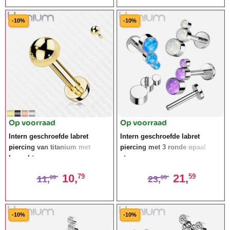
-10%
-10%
Op voorraad
Op voorraad
Intern geschroefde labret
Intern geschroefde labret
piercing van titanium met
piercing met 3 ronde opaal
koepel top
stenen
10,
21,
79
59
11,
23,
99
99
-10%
-10%