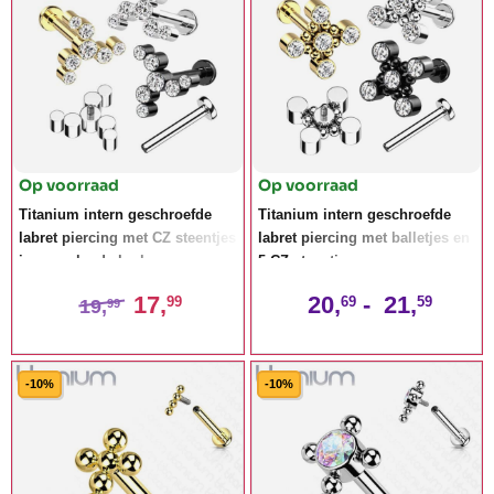
Op voorraad
Op voorraad
Titanium intern geschroefde
Titanium intern geschroefde
labret piercing met CZ steentjes
labret piercing met balletjes en
in wervelende krul
5 CZ steentjes
17,
20,
-
21,
99
69
59
19,
99
-10%
-10%