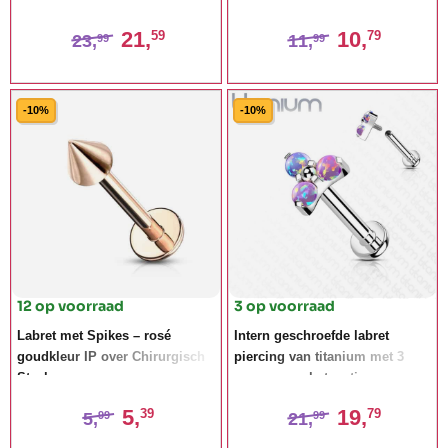
21,
10,
59
79
23,
11,
99
99
-10%
-10%
12 op voorraad
3 op voorraad
Labret met Spikes – rosé
Intern geschroefde labret
goudkleur IP over Chirurgisch
piercing van titanium met 3
Staal
paarse opaal steentjes
5,
19,
39
79
5,
21,
99
99