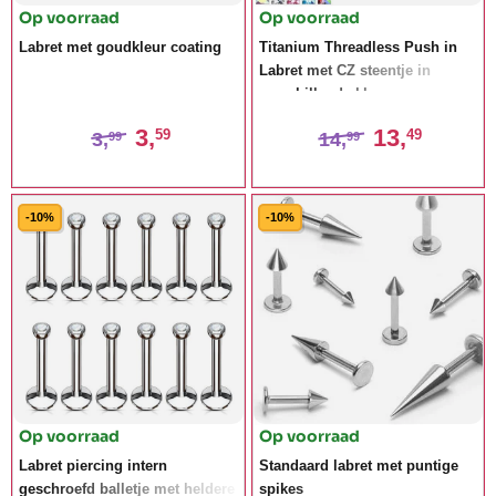
Op voorraad
Op voorraad
Labret met goudkleur coating
Titanium Threadless Push in
Labret met CZ steentje in
verschillende kleuren
3,
13,
59
49
3,
14,
99
99
-10%
-10%
Op voorraad
Op voorraad
Labret piercing intern
Standaard labret met puntige
geschroefd balletje met heldere
spikes