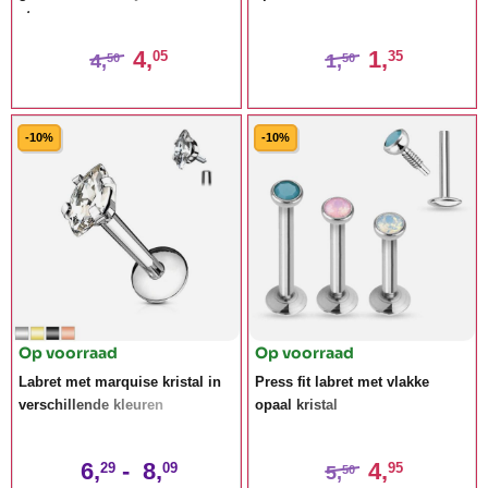
steen
4,
1,
05
35
4,
1,
50
50
-10%
-10%
Op voorraad
Op voorraad
Labret met marquise kristal in
Press fit labret met vlakke
verschillende kleuren
opaal kristal
6,
-
8,
4,
29
09
95
5,
50