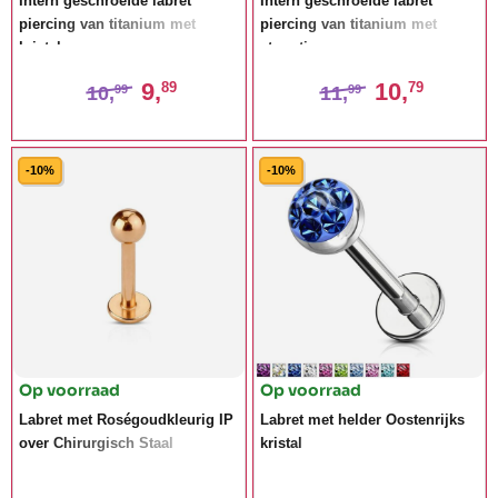
Intern geschroefde labret
Intern geschroefde labret
piercing van titanium met
piercing van titanium met
kristal
sterretje
9,
10,
89
79
10,
11,
99
99
-10%
-10%
Op voorraad
Op voorraad
Labret met Roségoudkleurig IP
Labret met helder Oostenrijks
over Chirurgisch Staal
kristal