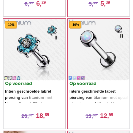
6,
5,
29
39
6,
5,
99
99
-10%
-10%
Op voorraad
Op voorraad
Intern geschroefde labret
Intern geschroefde labret
piercing van titanium met
piercing van titanium met opaal
bloemetje met CZ stenen
steen in verschillende kleuren
18,
12,
89
59
20,
13,
99
99