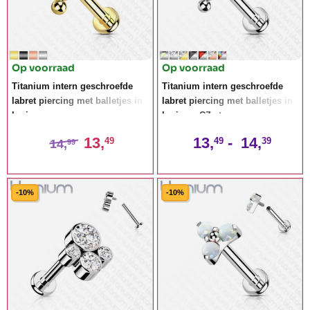
Op voorraad
Op voorraad
Titanium intern geschroefde
Titanium intern geschroefde
labret piercing met balletjes in
labret piercing met balletjes in
kruis
kruis en CZ steen
13,
13,
-
14,
49
49
39
14,
99
-10%
-10%