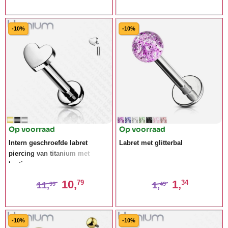
-10%
-10%
Op voorraad
Op voorraad
Intern geschroefde labret
Labret met glitterbal
piercing van titanium met
hartje
10,
1,
79
34
11,
1,
99
49
-10%
-10%