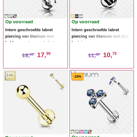
Op voorraad
Op voorraad
Intern geschroefde labret
Intern geschroefde labret
piercing van titanium met
piercing van titanium met plat
heldere cz steen en balletjes
kruisje
17,
10,
99
79
19,
11,
99
99
-10%