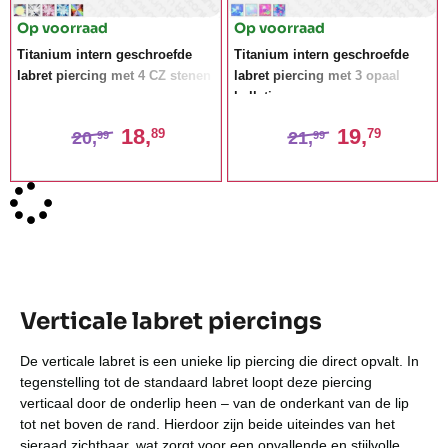
Op voorraad
Op voorraad
Titanium intern geschroefde
Titanium intern geschroefde
labret piercing met 4 CZ stenen
labret piercing met 3 opaal
balletjes
18,
19,
89
79
20,
21,
99
99
Verticale labret piercings
De verticale labret is een unieke lip piercing die direct opvalt. In
tegenstelling tot de standaard labret loopt deze piercing
verticaal door de onderlip heen – van de onderkant van de lip
tot net boven de rand. Hierdoor zijn beide uiteindes van het
sieraad zichtbaar, wat zorgt voor een opvallende en stijlvolle