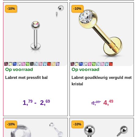
-10%
-10%
Op voorraad
Op voorraad
Labret met pressfit bal
Labret goudkleurig verguld met
kristal
1,
-
2,
4,
79
69
49
4,
99
-10%
-10%