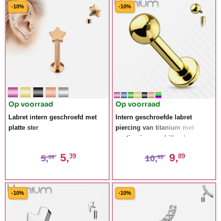
-10%
-10%
Op voorraad
Op voorraad
Labret intern geschroefd met
Intern geschroefde labret
platte ster
piercing van titanium met
coating in verschillende
kleuren
5,
9,
39
89
5,
10,
99
99
-10%
-10%