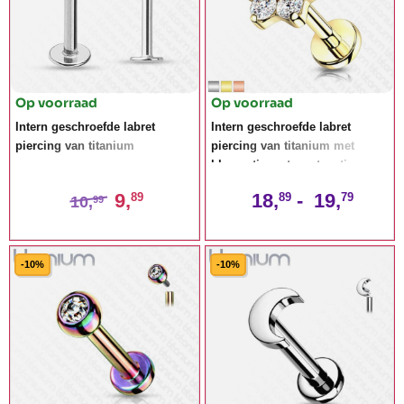
Op voorraad
Op voorraad
Intern geschroefde labret
Intern geschroefde labret
piercing van titanium
piercing van titanium met
bloemetje met cz-steentjes
9,
18,
-
19,
89
89
79
10,
99
-10%
-10%