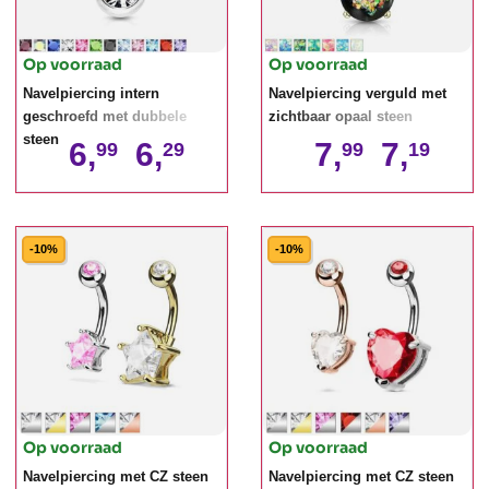
Op voorraad
Op voorraad
Navelpiercing intern
Navelpiercing verguld met
geschroefd met dubbele
zichtbaar opaal steen
steen
6,
6,
7,
7,
99
29
99
19
-10%
-10%
Op voorraad
Op voorraad
Navelpiercing met CZ steen
Navelpiercing met CZ steen