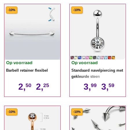
-10%
-10%
Op voorraad
Op voorraad
Barbell retainer flexibel
Standaard navelpiercing met
gekleurde steen
2,
2,
3,
3,
50
25
99
59
-10%
-10%