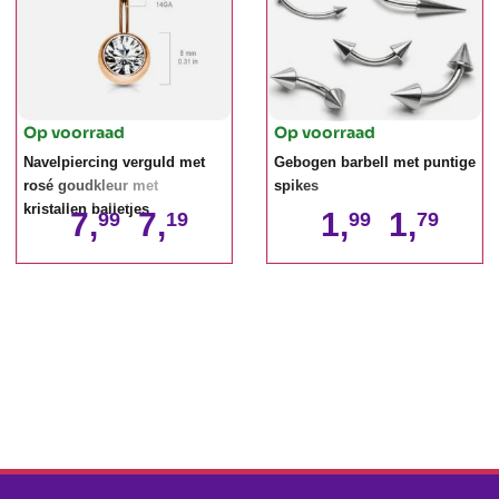
Op voorraad
Op voorraad
Navelpiercing verguld met
Gebogen barbell met puntige
rosé goudkleur met
spikes
kristallen balletjes
7,
7,
1,
1,
99
19
99
79