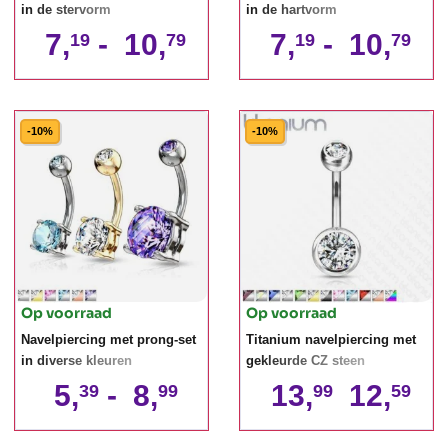
in de stervorm
in de hartvorm
7,
-
10,
7,
-
10,
19
79
19
79
-10%
-10%
Op voorraad
Op voorraad
Navelpiercing met prong-set
Titanium navelpiercing met
in diverse kleuren
gekleurde CZ steen
5,
-
8,
13,
12,
39
99
99
59