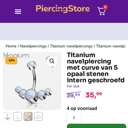
0
Home
/
Navelpiercings
/
Titanium navelpiercings
/ Titanium navelpie
Titanium
navelpiercing
-10%
met curve van 5
opaal stenen
intern geschroefd
Per stuk
35,
99
39,
99
4 op voorraad